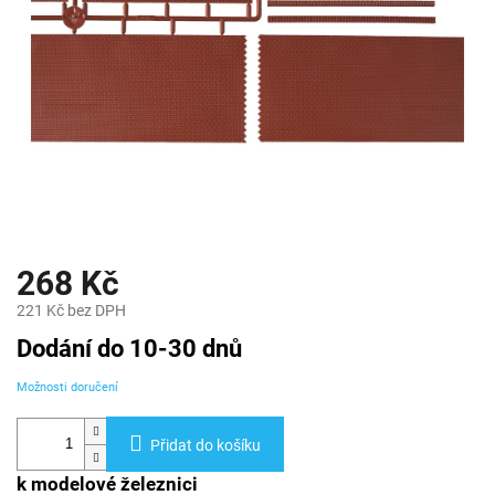
268 Kč
221 Kč bez DPH
Měrná
Dodání do 10-30 dnů
cena:
Možnosti doručení
Přidat do košíku
k modelové železnici