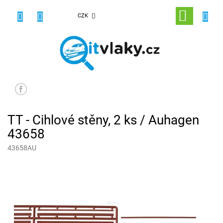
Přejít
na
NÁKUPNÍ
CZK
obsah
KOŠÍK
TT - Cihlové stěny, 2 ks / Auhagen
43658
43658AU