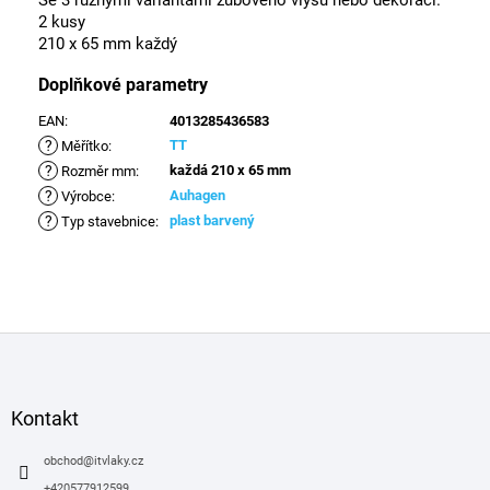
Se 3 různými variantami zubového vlysu nebo dekorací.
2 kusy
210 x 65 mm každý
Doplňkové parametry
EAN
:
4013285436583
?
TT
Měřítko
:
?
každá 210 x 65 mm
Rozměr mm
:
?
Auhagen
Výrobce
:
?
plast barvený
Typ stavebnice
:
Z
á
p
a
Kontakt
t
í
obchod
@
itvlaky.cz
+420577912599