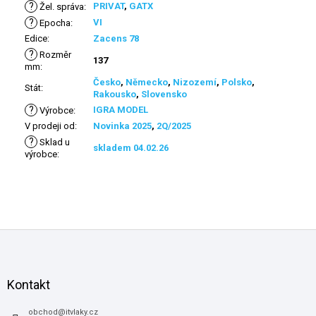
?
PRIVAT
,
GATX
Žel. správa
:
?
VI
Epocha
:
Edice
:
Zacens 78
?
Rozměr
137
mm
:
Česko
,
Německo
,
Nizozemí
,
Polsko
,
Stát
:
Rakousko
,
Slovensko
?
IGRA MODEL
Výrobce
:
V prodeji od
:
Novinka 2025
,
2Q/2025
?
Sklad u
skladem 04.02.26
výrobce
:
Z
á
p
a
Kontakt
t
í
obchod
@
itvlaky.cz