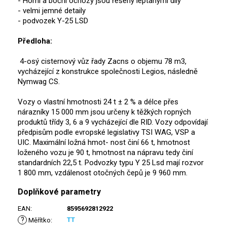
- Horní a boční ochozy jsou řešeny leptanými díly
- velmi jemné detaily
- podvozek Y-25 LSD
Předloha:
4-osý cisternový vůz řady Zacns o objemu 78 m3,
vycházející z konstrukce společnosti Legios, následně
Nymwag CS.
Vozy o vlastní hmotnosti 24 t ± 2 % a délce přes
nárazníky 15 000 mm jsou určeny k těžkých ropných
produktů třídy 3, 6 a 9 vycházející dle RID. Vozy odpovídají
předpisům podle evropské legislativy TSI WAG, VSP a
UIC. Maximální ložná hmot- nost činí 66 t, hmotnost
loženého vozu je 90 t, hmotnost na nápravu tedy činí
standardních 22,5 t. Podvozky typu Y 25 Lsd mají rozvor
1 800 mm, vzdálenost otočných čepů je 9 960 mm.
Doplňkové parametry
EAN
:
8595692812922
?
TT
Měřítko
: