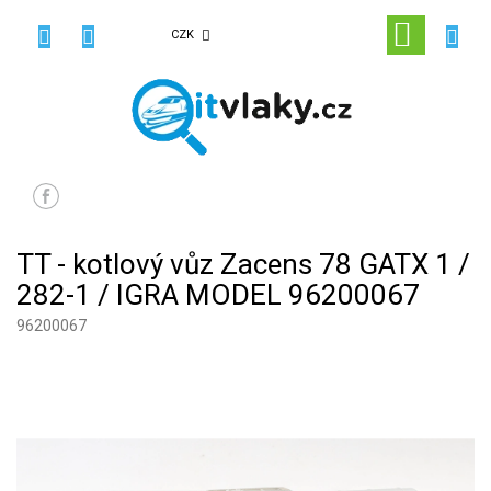
Přejít
na
NÁKUPN
CZK
obsah
KOŠÍK
TT - kotlový vůz Zacens 78 GATX 1 /
282-1 / IGRA MODEL 96200067
96200067