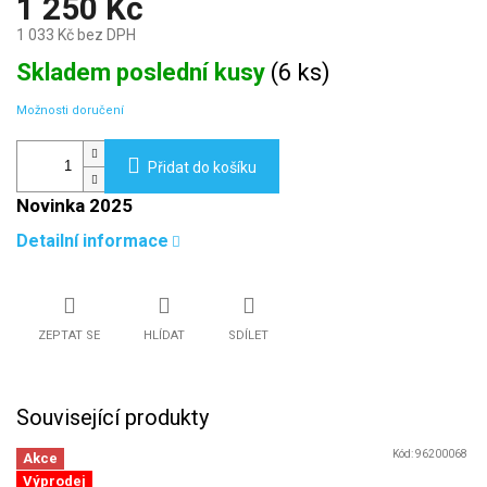
1 250 Kč
1 033 Kč bez DPH
Měrná
Skladem poslední kusy
(
6 ks
)
cena:
Možnosti doručení
Přidat do košíku
Novinka 2025
Detailní informace
ZEPTAT SE
HLÍDAT
SDÍLET
Související produkty
Kód:
96200068
Akce
Výprodej