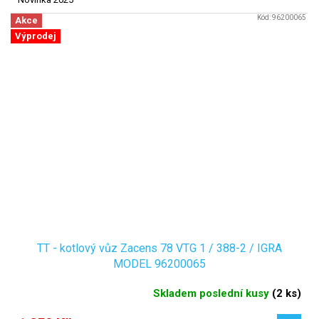
Kód:
96200065
Akce
Výprodej
TT - kotlový vůz Zacens 78 VTG 1 / 388-2 / IGRA
MODEL 96200065
Skladem poslední kusy
(
2 ks
)