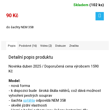
Skladem
(
102 ks
)
90 Kč
do šachty NEM 358
Popis
Podobné (16)
Videa (2)
Diskuze
Značka
Detailní popis produktu
Novinka duben 2025 /
Doporučená cena výrobcem 1590
Kč
Model:
- nová forma
- k dispozici bude široká škála nátěrů, což dává možnost
vytvoření pestrých souprav
- šachta
spřáhla
odpovídá NEM 358
- skvělé jízdní vlastnosti