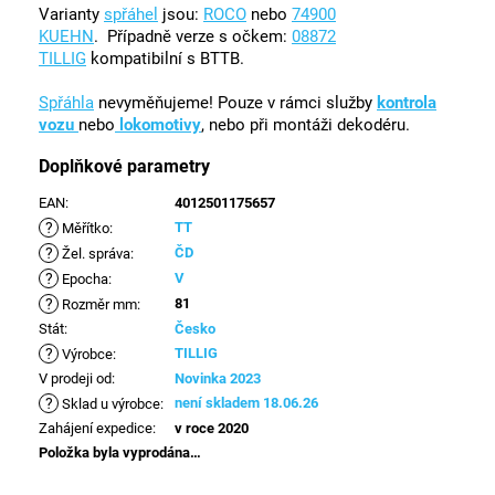
Varianty
spřáhel
jsou:
ROCO
nebo
74900
KUEHN
. Případně verze s očkem:
08872
TILLIG
kompatibilní s BTTB.
Spřáhla
nevyměňujeme! Pouze v rámci služby
kontrola
vozu
nebo
lokomotivy
, nebo při montáži dekodéru.
Doplňkové parametry
EAN
:
4012501175657
?
TT
Měřítko
:
?
ČD
Žel. správa
:
?
V
Epocha
:
?
81
Rozměr mm
:
Stát
:
Česko
?
TILLIG
Výrobce
:
V prodeji od
:
Novinka 2023
?
není skladem 18.06.26
Sklad u výrobce
:
Zahájení expedice
:
v roce 2020
Položka byla vyprodána…