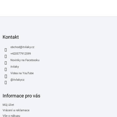
Z
á
p
a
Kontakt
t
í
obchod
@
itvlaky.cz
+420577912599
Novinky na Facebooku
itvlaky
Videa na YouTube
@itvlakycz
Informace pro vás
Můj účet
Vrácení a reklamace
Vše o nákupu