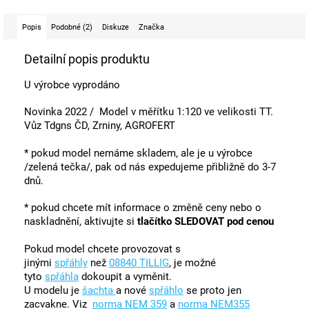
Popis
Podobné (2)
Diskuze
Značka
Detailní popis produktu
U výrobce vyprodáno
Novinka 2022 / Model v měřítku 1:120 ve velikosti TT.
Vůz Tdgns ČD, Zrniny, AGROFERT
* pokud model nemáme skladem, ale je u výrobce
/zelená tečka/, pak od nás expedujeme přibližně do 3-7
dnů.
* pokud chcete mít informace o změně ceny nebo o
naskladnění, aktivujte si
tlačítko SLEDOVAT pod cenou
Pokud model chcete provozovat s
jinými
spřáhly
než
08840 TILLIG
, je možné
tyto
spřáhla
dokoupit a vyměnit.
U modelu je
šachta
a nové
spřáhlo
se proto jen
zacvakne. Viz
norma NEM 359
a
norma NEM355