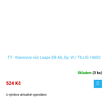
TT - Klanicový vůz Laaps DB AG, Ep. VI / TILLIG 14602
Skladem
(
3 ks
)
524 Kč
U výrobce aktuálně vyprodáno