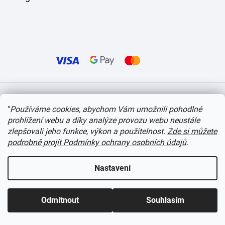
Vytvořil Shoptet
"
Používáme cookies, abychom Vám umožnili pohodlné
prohlížení webu a díky analýze provozu webu neustále
Copyright 2026
itvlaky.cz
. Všechna práva vyhrazena.
Upravit nastavení cookies
zlepšovali jeho funkce, výkon a použitelnost.
Zde si můžete
podrobně projít Podmínky ochrany osobních údajů
.
Nastavení
Odmítnout
Souhlasím