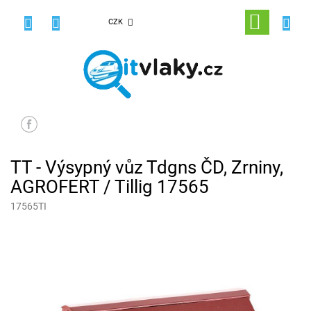
Přejít
na
NÁKUPNÍ
CZK
obsah
KOŠÍK
TT - Výsypný vůz Tdgns ČD, Zrniny,
AGROFERT / Tillig 17565
17565TI