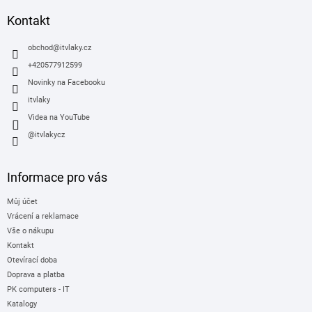
p
a
Kontakt
t
í
obchod
@
itvlaky.cz
+420577912599
Novinky na Facebooku
itvlaky
Videa na YouTube
@itvlakycz
Informace pro vás
Můj účet
Vrácení a reklamace
Vše o nákupu
Kontakt
Otevírací doba
Doprava a platba
PK computers - IT
Katalogy