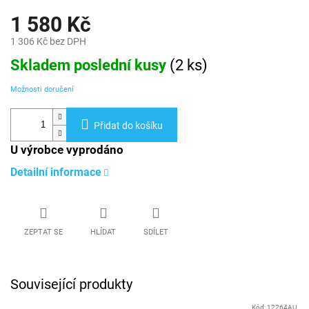
1 580 Kč
1 306 Kč bez DPH
Měrná
Skladem poslední kusy
(
2 ks
)
cena:
Možnosti doručení
Přidat do košíku
U výrobce vyprodáno
Detailní informace
ZEPTAT SE
HLÍDAT
SDÍLET
Související produkty
Kód:
12264AU