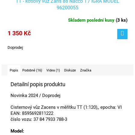
TT - kotlový vůz Zans 88 Nacco 1 / IGRA MODEL
96200055
Skladem poslední kusy
(
3 ks
)
1 350 Kč
Doprodej
Popis
Podobné (16)
Videa (1)
Diskuze
Značka
Detailní popis produktu
Novinka 2024 / Doprodej
Cisternový vůz Zacens v měřítku TT (1:120),, e
pocha: VI
EAN: 8595692811222
číslo vozu: 37 84 7933 788-3
Model: