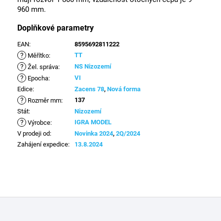
960 mm.
Doplňkové parametry
EAN
:
8595692811222
?
TT
Měřítko
:
?
NS Nizozemí
Žel. správa
:
?
VI
Epocha
:
Edice
:
Zacens 78
,
Nová forma
?
137
Rozměr mm
:
Stát
:
Nizozemí
?
IGRA MODEL
Výrobce
:
V prodeji od
:
Novinka 2024
,
2Q/2024
Zahájení expedice
:
13.8.2024
Z
á