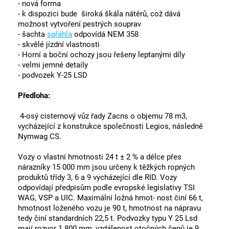
- nová forma
- k dispozici bude široká škála nátěrů, což dává
možnost vytvoření pestrých souprav
- šachta
spřáhla
odpovídá NEM 358
- skvělé jízdní vlastnosti
- Horní a boční ochozy jsou řešeny leptanými díly
- velmi jemné detaily
- podvozek Y-25 LSD
Předloha:
4-osý cisternový vůz řady Zacns o objemu 78 m3,
vycházející z konstrukce společnosti Legios, následně
Nymwag CS.
Vozy o vlastní hmotnosti 24 t ± 2 % a délce přes
nárazníky 15 000 mm jsou určeny k těžkých ropných
produktů třídy 3, 6 a 9 vycházející dle RID. Vozy
odpovídají předpisům podle evropské legislativy TSI
WAG, VSP a UIC. Maximální ložná hmot- nost činí 66 t,
hmotnost loženého vozu je 90 t, hmotnost na nápravu
tedy činí standardních 22,5 t. Podvozky typu Y 25 Lsd
mají rozvor 1 800 mm, vzdálenost otočných čepů je 9