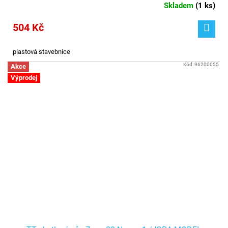
Skladem
(
1 ks
)
504 Kč
plastová stavebnice
Kód:
96200055
Akce
Výprodej