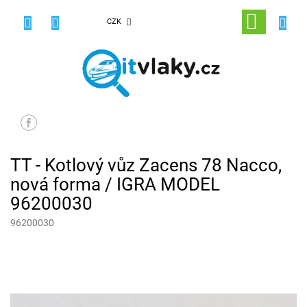
Přejít
na
NÁKUPNÍ
CZK
obsah
KOŠÍK
TT - Kotlový vůz Zacens 78 Nacco,
nová forma / IGRA MODEL
96200030
96200030