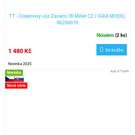
TT - Cisternový vůz Zacens 78 Millet CZ / IGRA MODEL
96200070
Skladem
(
2 ks
)
1 480 Kč
Do košíku
Novinka 2025
Kód:
47784PI
Novinka
Nová série