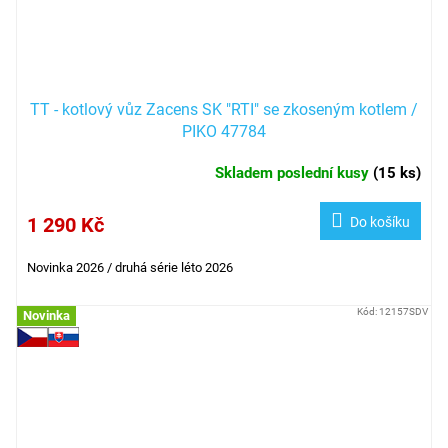
TT - kotlový vůz Zacens SK "RTI" se zkoseným kotlem /
PIKO 47784
Skladem poslední kusy
(
15 ks
)
1 290 Kč
Do košíku
Novinka 2026 / druhá série léto 2026
Kód:
12157SDV
Novinka