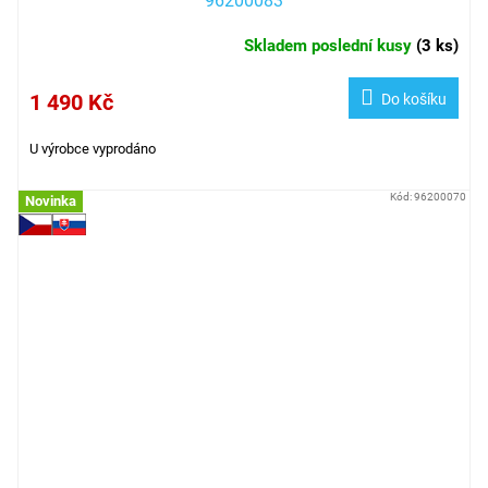
96200083
Skladem poslední kusy
(
3 ks
)
1 490 Kč
Do košíku
U výrobce vyprodáno
Kód:
96200070
Novinka