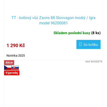
TT - kotlový vůz Zacns 88 Slovvagon modrý / Igra
model 96200081
Skladem poslední kusy
(
8 ks
)
1 290 Kč
Do košíku
Novinka 2025
Kód:
96200078
Akce
Výprodej