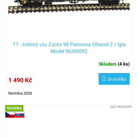
d
u
k
t
ů
TT - kotlový vůz Zacns 98 Pannonia Ethanol 2 / Igra
Model 96200092
Skladem
(
4 ks
)
1 490 Kč
Do košíku
Novinka 2026
Kód:
96200093
Novinka