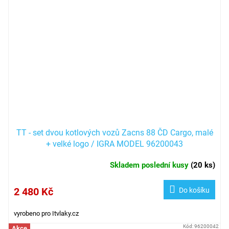
TT - set dvou kotlových vozů Zacns 88 ČD Cargo, malé
+ velké logo / IGRA MODEL 96200043
Skladem poslední kusy
(
20 ks
)
2 480 Kč
Do košíku
vyrobeno pro Itvlaky.cz
Kód:
96200042
Akce