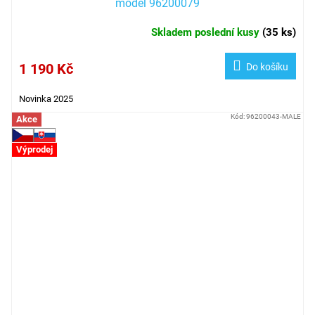
model 96200079
Skladem poslední kusy
(
35 ks
)
1 190 Kč
Do košíku
Novinka 2025
Kód:
96200043-MALE
Akce
Výprodej