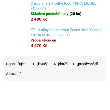
Cargo, malé + velké logo / IGRA MODEL
96200043
Skladem poslední kusy
(
20 ks
)
2 480 Kč
TT - 3-dílný set cisteren Zacns 98 ČD Cargo
/ IGRA MODEL 96200006
Prodej ukončen
4 470 Kč
Ř
a
Doporučujeme
Nejlevnější
Nejdražší
Nejprodávanější
z
Abecedně
e
n
í
p
r
51
Na skladě
o
d