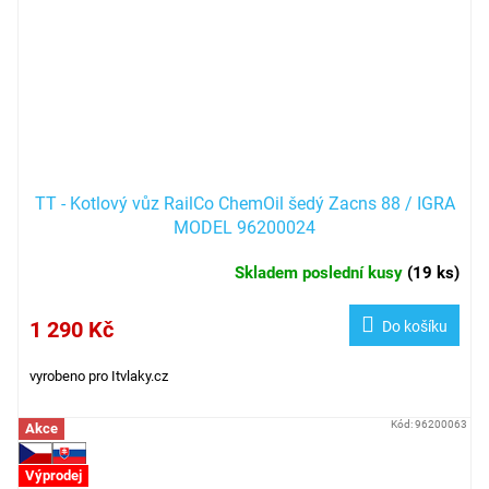
TT - Kotlový vůz RailCo ChemOil šedý Zacns 88 / IGRA
MODEL 96200024
Skladem poslední kusy
(
19 ks
)
1 290 Kč
Do košíku
vyrobeno pro Itvlaky.cz
Kód:
96200063
Akce
Výprodej