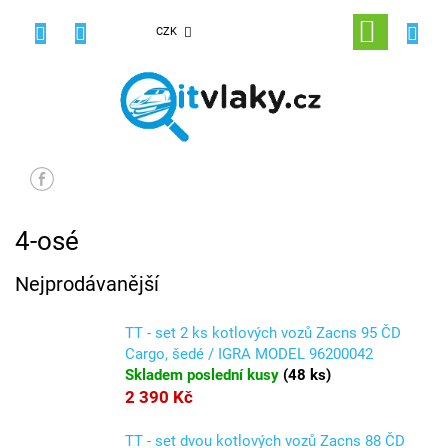
Přejít
na
NÁKUPNÍ
CZK
obsah
KOŠÍK
4-osé
Nejprodávanější
TT - set 2 ks kotlových vozů Zacns 95 ČD
Cargo, šedé / IGRA MODEL 96200042
Skladem poslední kusy
(
48 ks
)
2 390 Kč
TT - set dvou kotlových vozů Zacns 88 ČD