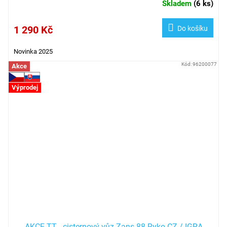
Skladem
(
6 ks
)
1 290 Kč
Do košíku
Novinka 2025
Kód:
96200077
Akce
Výprodej
AKCE TT - cisternový vůz Zans 88 Ryko CZ / IGRA