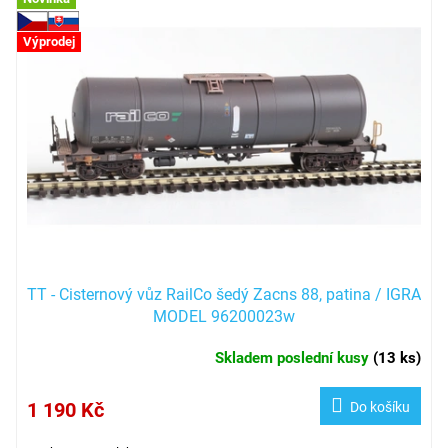
Výprodej
TT - Cisternový vůz RailCo šedý Zacns 88, patina / IGRA
MODEL 96200023w
Skladem poslední kusy
(
13 ks
)
1 190 Kč
Do košíku