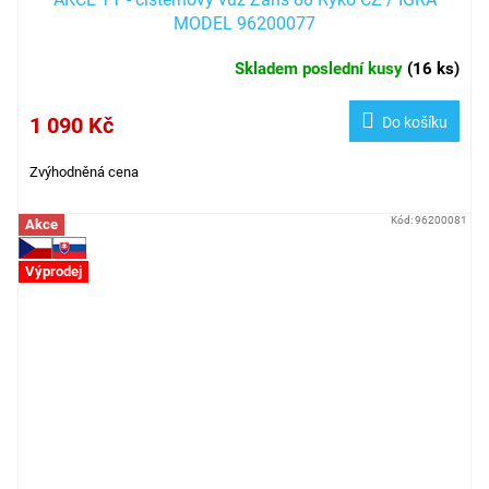
MODEL 96200077
Skladem poslední kusy
(
16 ks
)
1 090 Kč
Do košíku
Zvýhodněná cena
Kód:
96200081
Akce
Výprodej