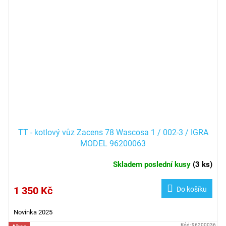
TT - kotlový vůz Zacens 78 Wascosa 1 / 002-3 / IGRA
MODEL 96200063
Skladem poslední kusy
(
3 ks
)
1 350 Kč
Do košíku
Novinka 2025
Kód:
96200036