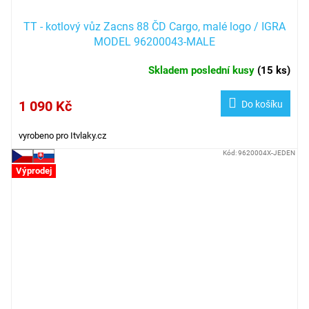
TT - kotlový vůz Zacns 88 ČD Cargo, malé logo / IGRA
MODEL 96200043-MALE
Skladem poslední kusy
(
15 ks
)
1 090 Kč
Do košíku
vyrobeno pro Itvlaky.cz
Kód:
9620004X-JEDEN
Výprodej