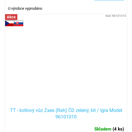
U výrobce vyprodáno
Kód:
96101010
Akce
TT - kotlový vůz Zaes (Rah) ČD zelený, kit / Igra Model
96101010
Skladem
(
4 ks
)