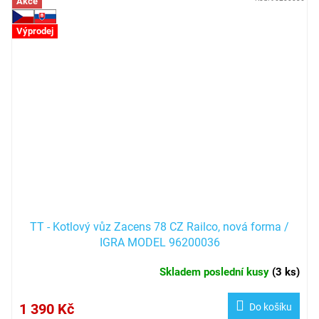
Akce
Výprodej
TT - Kotlový vůz Zacens 78 CZ Railco, nová forma /
IGRA MODEL 96200036
Skladem poslední kusy
(
3 ks
)
1 390 Kč
Do košíku