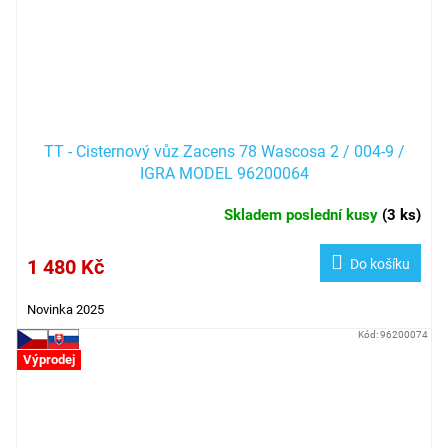
TT - Cisternový vůz Zacens 78 Wascosa 2 / 004-9 /
IGRA MODEL 96200064
Skladem poslední kusy
(
3 ks
)
1 480 Kč
Do košíku
Novinka 2025
Kód:
96200074
Výprodej