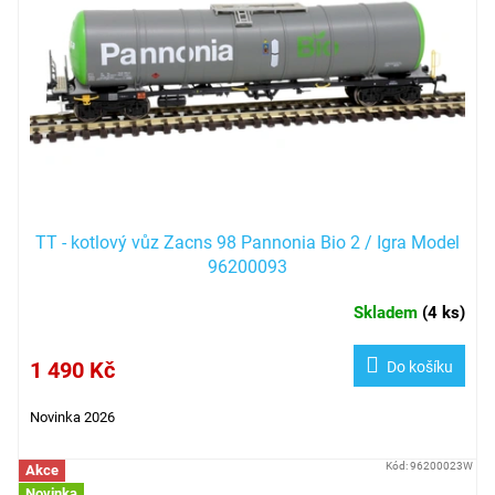
TT - kotlový vůz Zacns 98 Pannonia Bio 2 / Igra Model
96200093
Skladem
(
4 ks
)
1 490 Kč
Do košíku
Novinka 2026
Kód:
96200023W
Akce
Novinka