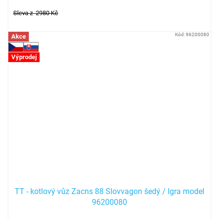
Sleva z 2980 Kč
Kód:
96200080
Akce
Výprodej
TT - kotlový vůz Zacns 88 Slovvagon šedý / Igra model
96200080