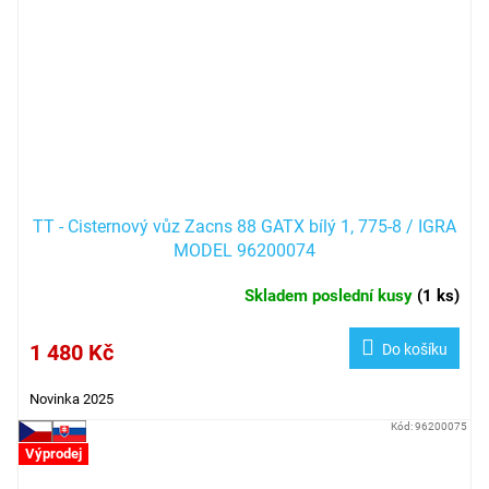
TT - Cisternový vůz Zacns 88 GATX bílý 1, 775-8 / IGRA
MODEL 96200074
Skladem poslední kusy
(
1 ks
)
1 480 Kč
Do košíku
Novinka 2025
Kód:
96200075
Výprodej