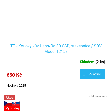
TT - Kotlový vůz Uahs/Ra 30 ČSD, stavebnice / SDV
Model 12157
Skladem
(
2 ks
)
650 Kč
Do košíku
Novinka 2025
Kód:
96200043
Akce
Výprodej