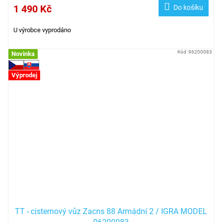
1 490 Kč
Do košíku
U výrobce vyprodáno
Kód:
96200083
Novinka
Výprodej
TT - cisternový vůz Zacns 88 Armádní 2 / IGRA MODEL