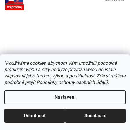
Výprodej
"
Používáme cookies, abychom Vám umožnili pohodlné
prohlížení webu a díky analýze provozu webu neustále
zlepšovali jeho funkce, výkon a použitelnost.
Zde si můžete
podrobně projít Podmínky ochrany osobních údajů
.
TT - Cisternový vůz Zacns 88 GATX zelený 1 / 006-4 /
Nastavení
IGRA MODEL 96200073
Skladem poslední kusy
(
2 ks
)
Odmítnout
Souhlasím
1 480 Kč
Do košíku