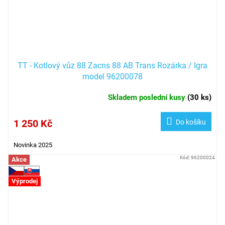
TT - Kotlový vůz 88 Zacns 88 AB Trans Rozárka / Igra
model 96200078
Skladem poslední kusy
(
30 ks
)
1 250 Kč
Do košíku
Novinka 2025
Kód:
96200024
Akce
Výprodej