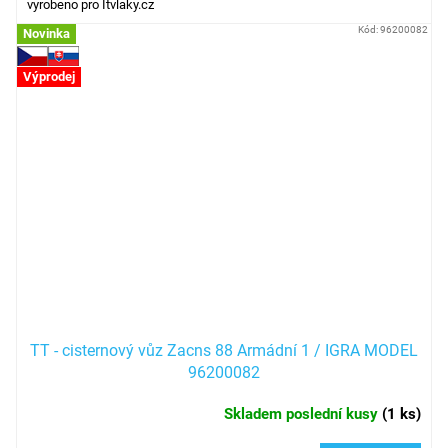
vyrobeno pro Itvlaky.cz
Kód:
96200082
Novinka
Výprodej
TT - cisternový vůz Zacns 88 Armádní 1 / IGRA MODEL
96200082
Skladem poslední kusy
(
1 ks
)