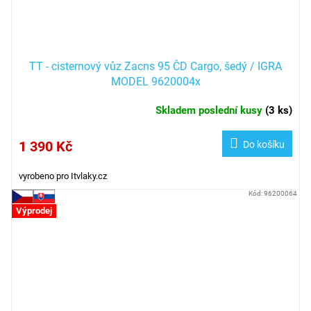
TT - cisternový vůz Zacns 95 ČD Cargo, šedý / IGRA
MODEL 9620004x
Skladem poslední kusy
(
3 ks
)
1 390 Kč
Do košíku
vyrobeno pro Itvlaky.cz
Kód:
96200064
Výprodej