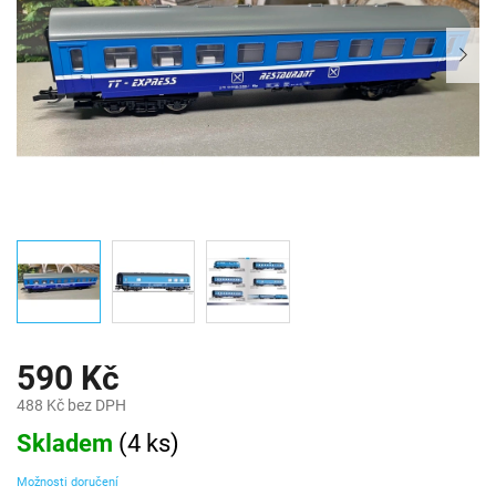
590 Kč
488 Kč bez DPH
Měrná
Skladem
(
4 ks
)
cena:
Možnosti doručení