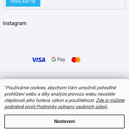
PŘIHLÁSIT SE
Instagram
Vytvořil Shoptet
"
Používáme cookies, abychom Vám umožnili pohodlné
prohlížení webu a díky analýze provozu webu neustále
Copyright 2026
itvlaky.cz
. Všechna práva vyhrazena.
Upravit nastavení cookies
zlepšovali jeho funkce, výkon a použitelnost.
Zde si můžete
podrobně projít Podmínky ochrany osobních údajů
.
Nastavení