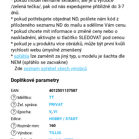
* pokud model nemáme skladem, ale je u výrobce
/zelená tečka/, pak od nás expedujeme přibližně do 3-7
dnů.
* pokud potřebujete objednat ND, pošlete nám kód z
přiloženého seznamu ND do mailu a sdělíme Vám cenu.
* pokud chcete mít informace o změně ceny nebo o
naskladnění, aktivujte si tlačítko SLEDOVAT pod cenou
* pokud je u produktu více obrázků, může být první kvůli
rychlosti webu úmyslně zmenšený
*
spřáhla
lze zaměnit za jiný typ, u modelu je šachta dle
NEM (spřáhlo se zacvakne)
Zde
seznam spřáhel všech výrobců
Doplňkové parametry
EAN
:
4012501137587
?
TT
Měřítko
:
?
PRIVAT
Žel. správa
:
?
V
,
VI
Epocha
:
Edice
:
HOBBY / START
?
160
Rozměr mm
:
?
TILLIG
Výrobce
: