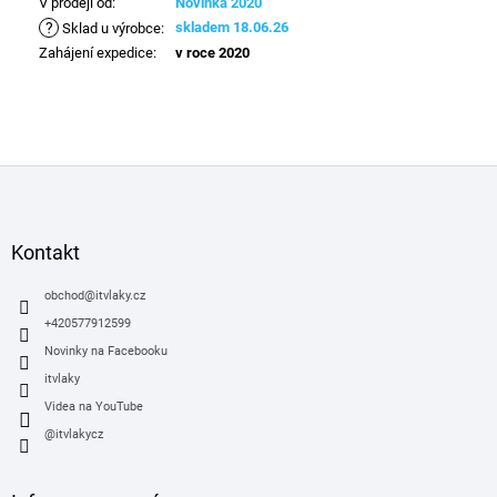
V prodeji od
:
Novinka 2020
?
skladem 18.06.26
Sklad u výrobce
:
Zahájení expedice
:
v roce 2020
Z
á
p
a
Kontakt
t
í
obchod
@
itvlaky.cz
+420577912599
Novinky na Facebooku
itvlaky
Videa na YouTube
@itvlakycz