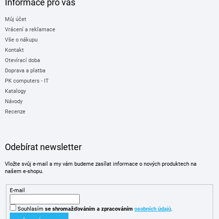
Informace pro vás
Můj účet
Vrácení a reklamace
Vše o nákupu
Kontakt
Otevírací doba
Doprava a platba
PK computers - IT
Katalogy
Návody
Recenze
Odebírat newsletter
Vložte svůj e-mail a my vám budeme zasílat informace o nových produktech na
našem e-shopu.
E-mail
Souhlasím
se shromažďováním
a zpracováním
osobních údajů
.