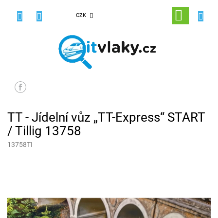
Přejít
na
NÁKUPNÍ
CZK
obsah
KOŠÍK
TT - Jídelní vůz „TT-Express“ START
/ Tillig 13758
13758TI