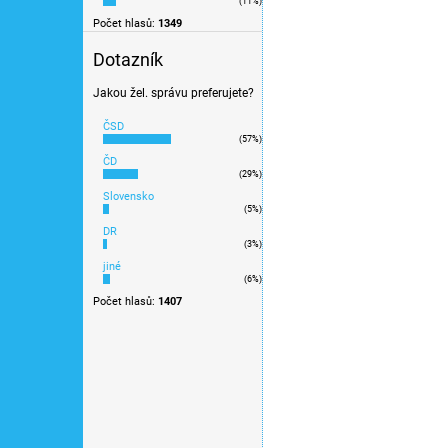
(11%)
Novinka 2026 / s DCC osvětl
Počet hlasů:
1349
Dotazník
Novinka
Jakou žel. správu preferujete?
ČSD
(57%)
ČD
(29%)
Slovensko
(5%)
DR
(3%)
jiné
(6%)
Počet hlasů:
1407
TT - Spací vůz ZSSK / 
1 650 Kč