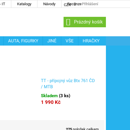
 IT
Katalogy
Návody
Recenze
Přihlášení
CZK
NÁKUPNÍ
Prázdný košík
KOŠÍK
AUTA, FIGURKY
JINÉ
VŠE
HRAČKY
TT - přípojný vůz Btx 761 ČD
/ MTB
Skladem
(
3 ks
)
1 990 Kč
275
položek celkem