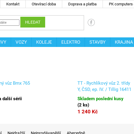
Kontakt
Otevírací doba
Doprava a platba
PK computers -
HLEDAT
IVY
VOZY
KOLEJE
ELEKTRO
STAVBY
KRAJINA
jný vůz Bmx 765
TT - Rychlíkový vůz 2. třídy
Y, ČSD, ep. IV. / Tillig 16411
 další sérii
Skladem poslední kusy
(
2 ks
)
1 240 Kč
í
Nejdražší
Nejprodávanější
Abecedně