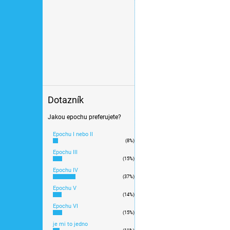
Novinka 2025
?
Sklad u výrobce
Novinka
?
dom. stanice Bai
Typ osvětlení
Položek k zobrazení:
275
Dotazník
Jakou epochu preferujete?
Epochu I nebo II
(8%)
Epochu III
TT - Restaurační vůz 
(15%)
BRN002
Epochu IV
(37%)
Epochu V
(14%)
Epochu VI
(15%)
1 970 Kč
je mi to jedno