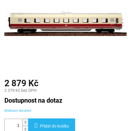
2 879 Kč
2 379 Kč bez DPH
Měrná
Dostupnost na dotaz
cena:
Možnosti doručení
Přidat do košíku