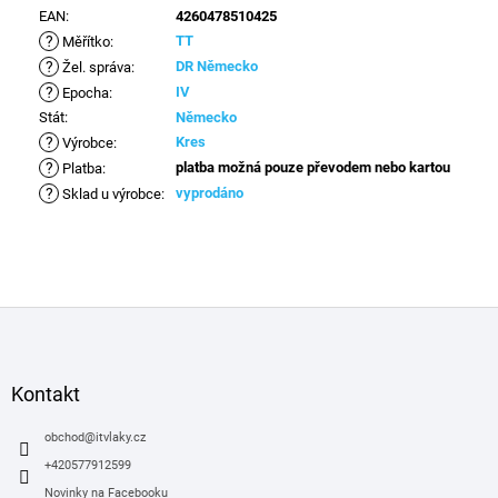
EAN
:
4260478510425
?
TT
Měřítko
:
?
DR Německo
Žel. správa
:
?
IV
Epocha
:
Stát
:
Německo
?
Kres
Výrobce
:
?
platba možná pouze převodem nebo kartou
Platba
:
?
vyprodáno
Sklad u výrobce
:
Z
á
p
a
Kontakt
t
í
obchod
@
itvlaky.cz
+420577912599
Novinky na Facebooku