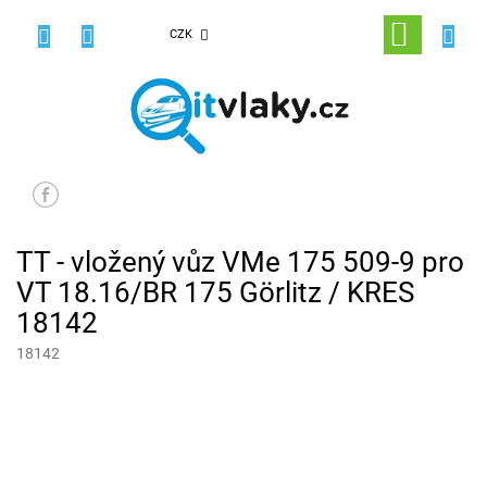
Přejít
na
NÁKUPNÍ
CZK
obsah
KOŠÍK
TT - vložený vůz VMe 175 509-9 pro
VT 18.16/BR 175 Görlitz / KRES
18142
18142