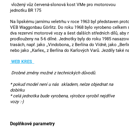
vložený vůz červená-slonová kost VMe pro motorovou
jednotku BR 175
Na lipskému jarnímu veletrhu v roce 1963 byl představen prot
VEB Waggonbau Görlitz. Do roku 1968 bylo vyrobeno celkem s
dva rezervní motorové vozy a šest dalších středních dílů, aby
prodlouženy na 5-6 dílné. Jednotky byly do roku 1985 nasazo
trasách, např. jako ,,Vindobona,, z Berlína do Vídně, jako ,,Ber
nebo jako ,,Karlex,, z Berlína do Karlových Varů. Jezdily také n
WEB KRES
Drobné změny možné z technických důvodů.
* pokud model není u nás skladem, nelze objednat na
dobírku
* celá jednotka bude vyrobena, výrobce vyrobil nejdříve
vozy :-)
Doplňkové parametry