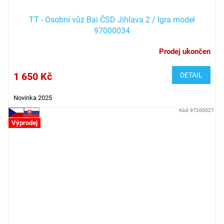
TT - Osobní vůz Bai ČSD Jihlava 2 / Igra model
97000034
Prodej ukončen
1 650 Kč
DETAIL
Novinka 2025
Kód:
97200027
Výprodej