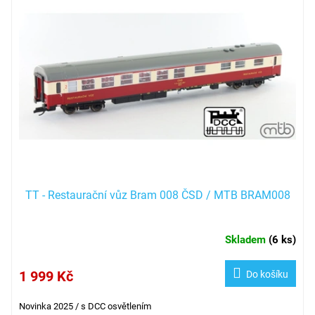
p
i
s
p
r
o
d
u
k
t
ů
TT - Restaurační vůz Bram 008 ČSD / MTB BRAM008
Skladem
(
6 ks
)
1 999 Kč
Do košíku
Novinka 2025 / s DCC osvětlením