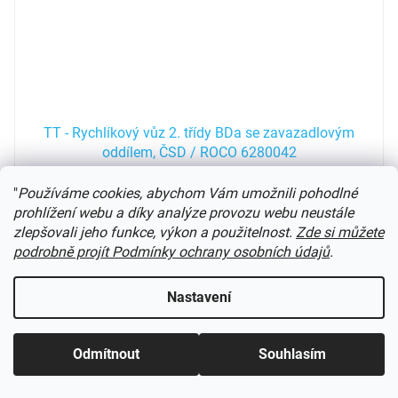
TT - Rychlíkový vůz 2. třídy BDa se zavazadlovým
oddílem, ČSD / ROCO 6280042
Bude vyrobeno
"
Používáme cookies, abychom Vám umožnili pohodlné
prohlížení webu a díky analýze provozu webu neustále
zlepšovali jeho funkce, výkon a použitelnost.
Zde si můžete
1 299 Kč
Do košíku
podrobně projít Podmínky ochrany osobních údajů
.
Novinka 2026
Nastavení
Kód:
6280041RO
Novinka
Odmítnout
Souhlasím