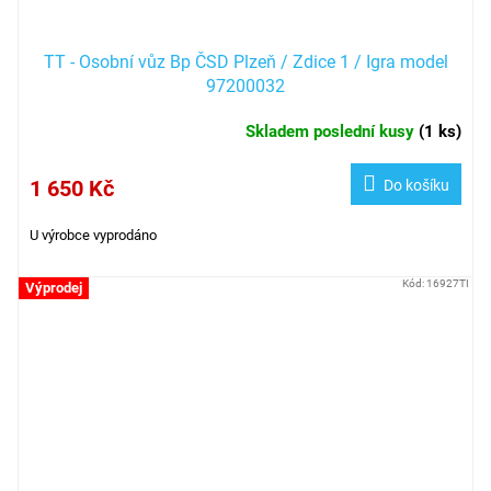
TT - Osobní vůz Bp ČSD Plzeň / Zdice 1 / Igra model
97200032
Skladem poslední kusy
(
1 ks
)
1 650 Kč
Do košíku
U výrobce vyprodáno
Kód:
16927TI
Výprodej