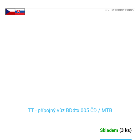
Kód:
MTBBDDTX005
TT - přípojný vůz BDdtx 005 ČD / MTB
Skladem
(
3 ks
)