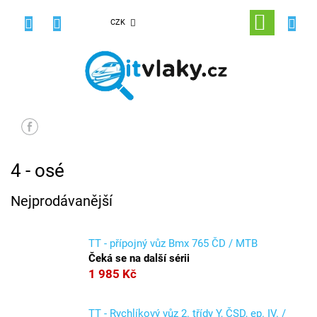
Přejít
na
NÁKUPNÍ
CZK
obsah
KOŠÍK
4 - osé
Nejprodávanější
TT - přípojný vůz Bmx 765 ČD / MTB
Čeká se na další sérii
1 985 Kč
TT - Rychlíkový vůz 2. třídy Y, ČSD, ep. IV. /