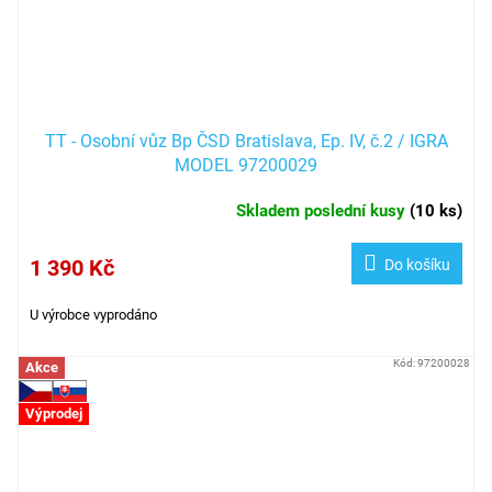
TT - Osobní vůz Bp ČSD Bratislava, Ep. IV, č.2 / IGRA
MODEL 97200029
Skladem poslední kusy
(
10 ks
)
1 390 Kč
Do košíku
U výrobce vyprodáno
Kód:
97200028
Akce
Výprodej