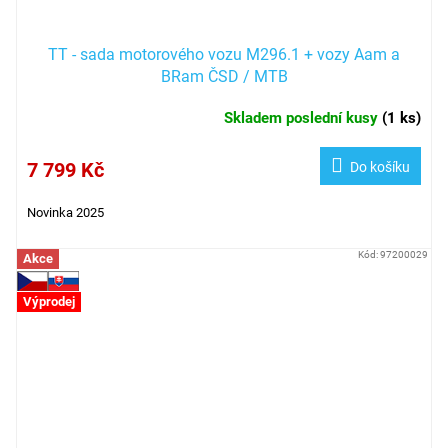
TT - sada motorového vozu M296.1 + vozy Aam a
BRam ČSD / MTB
Skladem poslední kusy
(
1 ks
)
7 799 Kč
Do košíku
Novinka 2025
Kód:
97200029
Akce
Výprodej