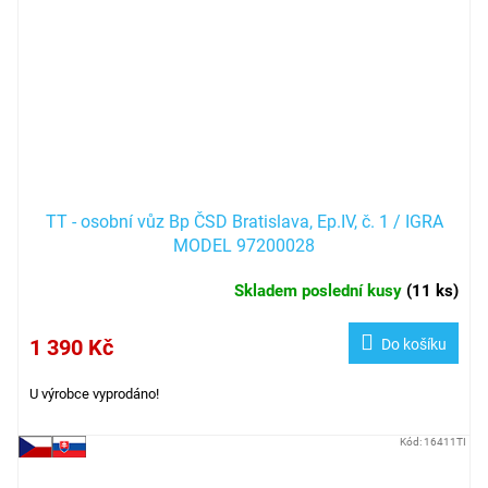
TT - osobní vůz Bp ČSD Bratislava, Ep.IV, č. 1 / IGRA
MODEL 97200028
Skladem poslední kusy
(
11 ks
)
1 390 Kč
Do košíku
U výrobce vyprodáno!
Kód:
16411TI