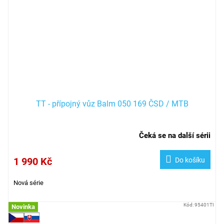
TT - přípojný vůz Balm 050 169 ČSD / MTB
Čeká se na další sérii
1 990 Kč
Do košíku
Nová série
Kód:
95401TI
Novinka