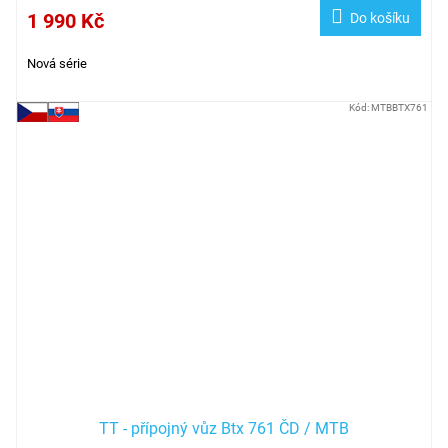
1 990 Kč
Do košíku
Nová série
Kód:
MTBBTX761
TT - přípojný vůz Btx 761 ČD / MTB