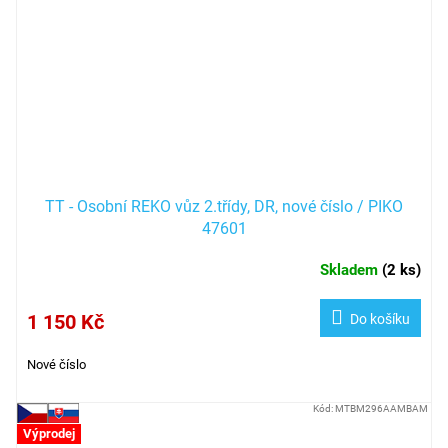
TT - Osobní REKO vůz 2.třídy, DR, nové číslo / PIKO
47601
Skladem
(
2 ks
)
1 150 Kč
Do košíku
Nové číslo
Kód:
MTBM296AAMBAM
Výprodej