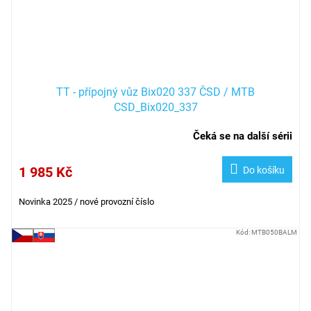
TT - přípojný vůz Bix020 337 ČSD / MTB
CSD_Bix020_337
Čeká se na další sérii
1 985 Kč
Do košíku
Novinka 2025 / nové provozní číslo
Kód:
MTB050BALM