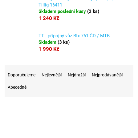
Tillig 16411
Skladem poslední kusy
(
2 ks
)
1 240 Kč
TT - přípojný vůz Btx 761 ČD / MTB
Skladem
(
3 ks
)
1 990 Kč
Ř
a
Doporučujeme
Nejlevnější
Nejdražší
Nejprodávanější
z
Abecedně
e
n
í
p
r
12
Na skladě
o
d
u
2
Akce