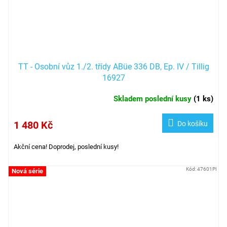
TT - Osobní vůz 1./2. třídy ABüe 336 DB, Ep. IV / Tillig
16927
Skladem poslední kusy
(
1 ks
)
1 480 Kč
Do košíku
Akční cena! Doprodej, poslední kusy!
Kód:
47601PI
Nová série