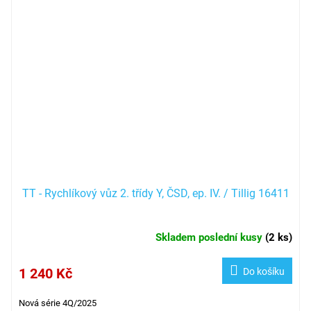
TT - Rychlíkový vůz 2. třídy Y, ČSD, ep. IV. / Tillig 16411
Skladem poslední kusy
(
2 ks
)
1 240 Kč
Do košíku
Nová série 4Q/2025