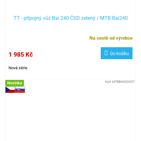
TT - přípojný vůz Bai 240 ČSD zelený / MTB Bai240
Na cestě od výrobce
1 985 Kč
Do košíku
Nová série
Kód:
MTBBIX020337
Novinka