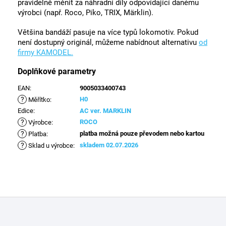
pravidelně měnit za náhradní díly odpovídající danému
výrobci (např. Roco, Piko, TRIX, Märklin).
Většina bandáží pasuje na více typů lokomotiv. Pokud
není dostupný originál, můžeme nabídnout alternativu
od
firmy KAMODEL.
Doplňkové parametry
EAN
:
9005033400743
?
H0
Měřítko
:
Edice
:
AC ver. MARKLIN
?
ROCO
Výrobce
:
?
platba možná pouze převodem nebo kartou
Platba
:
?
skladem 02.07.2026
Sklad u výrobce
:
Z
á
p