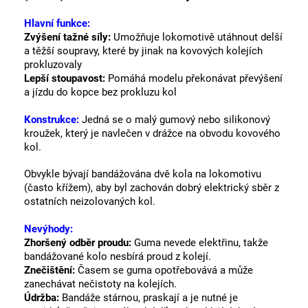
Hlavní funkce:
Zvýšení tažné síly:
Umožňuje lokomotivě utáhnout delší
a těžší soupravy, které by jinak na kovových kolejích
prokluzovaly
Lepší stoupavost:
Pomáhá modelu překonávat převýšení
a jízdu do kopce bez prokluzu kol
Konstrukce:
Jedná se o malý gumový nebo silikonový
kroužek, který je navlečen v drážce na obvodu kovového
kol.
Obvykle bývají bandážována dvě kola na lokomotivu
(často křížem), aby byl zachován dobrý elektrický sběr z
ostatních neizolovaných kol.
Nevýhody:
Zhoršený odběr proudu:
Guma nevede elektřinu, takže
bandážované kolo nesbírá proud z kolejí.
Znečištění:
Časem se guma opotřebovává a může
zanechávat nečistoty na kolejích.
Údržba:
Bandáže stárnou, praskají a je nutné je