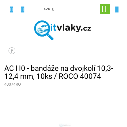
Přejít
na
NÁKUPNÍ
CZK
obsah
KOŠÍK
AC H0 - bandáže na dvojkolí 10,3-
12,4 mm, 10ks / ROCO 40074
40074RO