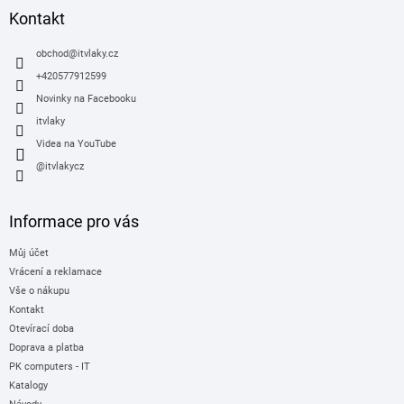
a
Kontakt
t
í
obchod
@
itvlaky.cz
+420577912599
Novinky na Facebooku
itvlaky
Videa na YouTube
@itvlakycz
Informace pro vás
Můj účet
Vrácení a reklamace
Vše o nákupu
Kontakt
Otevírací doba
Doprava a platba
PK computers - IT
Katalogy