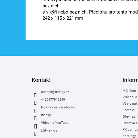
bez nich.
s vikýři nebo bez nich. Předlohu pro tento mod
242 x 115 x 221 mm
Z
á
p
a
Kontakt
Infor
t
Můj účet
í
obchod
@
itvlaky.cz
Vrácení a
+420577912599
Vše o nák
Novinky na Facebooku
Kontakt
itvlaky
Otevírací
Videa na YouTube
Doprava a
PK comput
@itvlakycz
Katalogy