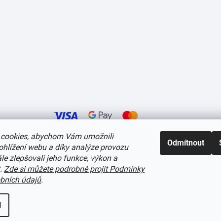
cookies, abychom Vám umožnili
Odmítnout
ohlížení webu a díky analýze provozu
í cookies
e zlepšovali jeho funkce, výkon a
t.
Zde si můžete podrobně projít Podmínky
bních údajů
.
í