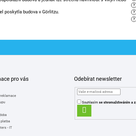
?
el poskytla budova v Görlitzu.
?
?
mace pro vás
Odebírat newsletter
 reklamace
upu
Souhlasím
se shromažďováním
a z
PŘIHLÁSIT
 doba
SE
 platba
ers - IT