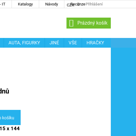
 IT
Katalogy
Návody
Recenze
Přihlášení
CZK
NÁKUPNÍ
Prázdný košík
KOŠÍK
AUTA, FIGURKY
JINÉ
VŠE
HRAČKY
dnů
o košíku
15 x 144