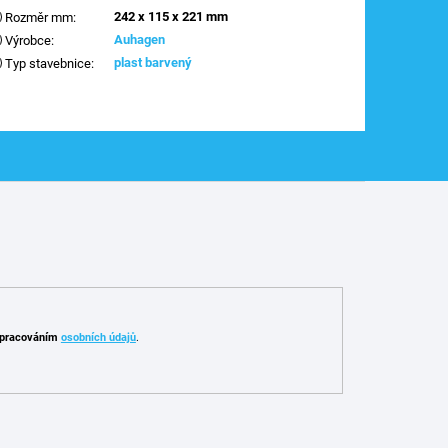
242 x 115 x 221 mm
Rozměr mm
:
Auhagen
Výrobce
:
plast barvený
Typ stavebnice
:
pracováním
osobních údajů
.