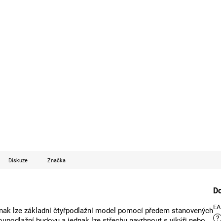
Diskuze
Značka
D
E
dnak lze základní čtyřpodlažní model pomocí předem stanovených
?
oupodlažní budovu a jednak lze střechu navrhnout s vikýři nebo