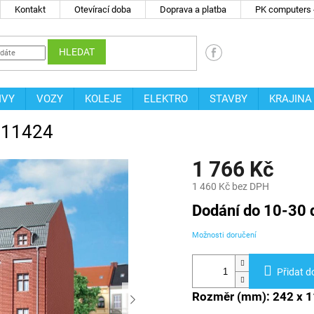
Kontakt
Otevírací doba
Doprava a platba
PK computers -
HLEDAT
IVY
VOZY
KOLEJE
ELEKTRO
STAVBY
KRAJINA
n 11424
1 766 Kč
1 460 Kč bez DPH
Měrná
Dodání do 10-30 
cena:
Možnosti doručení
Přidat d
Rozměr (mm): 242 x 1