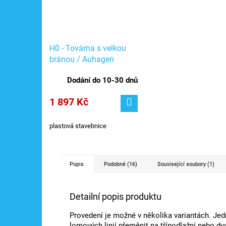
H0 - Továrna s velkou
bránou / Auhagen
11421
Dodání do 10-30 dnů
1 897 Kč
plastová stavebnice
Popis
Podobné (16)
Související soubory (1)
Detailní popis produktu
Provedení je možné v několika variantách. Je
lomových linií přeměnit na třípodlažní nebo dv