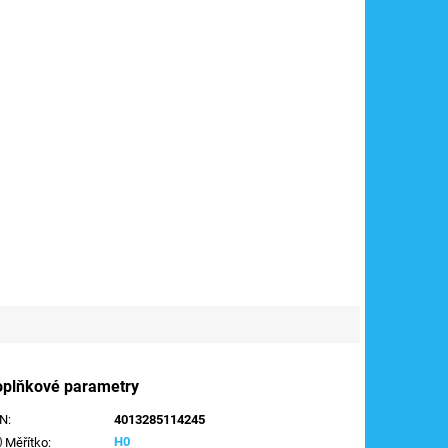
oplňkové parametry
AN
:
4013285114245
H0
Měřítko
: