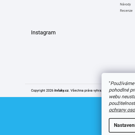
Návody
Recenze
Instagram
"
Používáme 
pohodlné pr
Copyright 2026
itvlaky.cz
. Všechna práva vyhrazena.
Upravit nastaven
webu neustál
použitelnos
ochrany oso
Nastaven