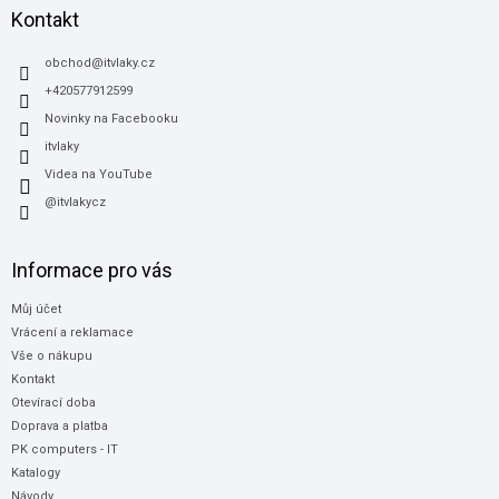
a
Kontakt
t
í
obchod
@
itvlaky.cz
+420577912599
Novinky na Facebooku
itvlaky
Videa na YouTube
@itvlakycz
Informace pro vás
Můj účet
Vrácení a reklamace
Vše o nákupu
Kontakt
Otevírací doba
Doprava a platba
PK computers - IT
Katalogy
Návody