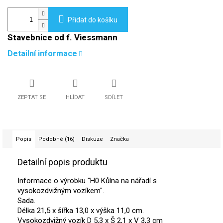
Přidat do košíku
Stavebnice od f. Viessmann
Detailní informace
ZEPTAT SE
HLÍDAT
SDÍLET
Popis
Podobné (16)
Diskuze
Značka
Detailní popis produktu
Informace o výrobku "H0 Kůlna na nářadí s
vysokozdvižným vozíkem".
Sada.
Délka 21,5 x šířka 13,0 x výška 11,0 cm.
Vysokozdvižný vozík D 5,3 x Š 2,1 x V 3,3 cm