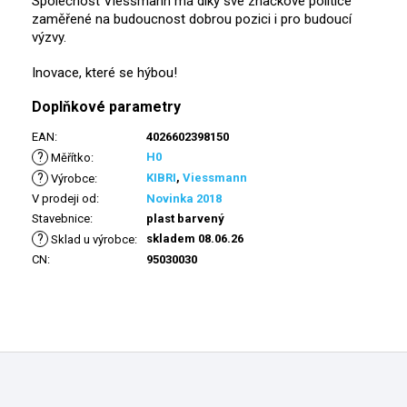
Společnost Viessmann má díky své značkové politice
zaměřené na budoucnost dobrou pozici i pro budoucí
výzvy.
Inovace, které se hýbou!
Doplňkové parametry
EAN
:
4026602398150
?
H0
Měřítko
:
?
KIBRI
,
Viessmann
Výrobce
:
V prodeji od
:
Novinka 2018
Stavebnice
:
plast barvený
?
skladem 08.06.26
Sklad u výrobce
:
CN
:
95030030
Z
á
p