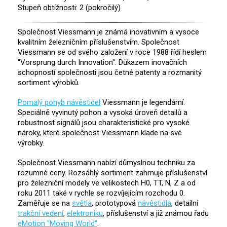
Stupeň obtížnosti: 2 (pokročilý)
Společnost Viessmann je známá inovativním a vysoce
kvalitním železničním příslušenstvím. Společnost
Viessmann se od svého založení v roce 1988 řídí heslem
"Vorsprung durch Innovation". Důkazem inovačních
schopností společnosti jsou četné patenty a rozmanitý
sortiment výrobků.
Pomalý pohyb návěstidel
Viessmann je legendární.
Speciálně vyvinutý pohon a vysoká úroveň detailů a
robustnost signálů jsou charakteristické pro vysoké
nároky, které společnost Viessmann klade na své
výrobky.
Společnost Viessmann nabízí důmyslnou techniku za
rozumné ceny. Rozsáhlý sortiment zahrnuje příslušenství
pro železniční modely ve velikostech H0, TT, N, Z a od
roku 2011 také v rychle se rozvíjejícím rozchodu 0.
Zaměřuje se na
světla
, prototypová
návěstidla
, detailní
trakční vedení
,
elektroniku
, příslušenství a již známou řadu
eMotion "Moving World"
.