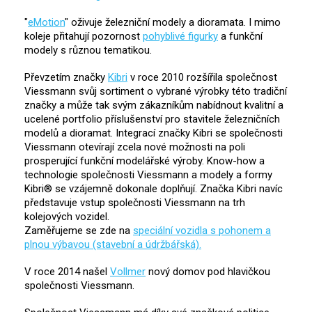
"
eMotion
" oživuje železniční modely a dioramata. I mimo
koleje přitahují pozornost
pohyblivé figurky
a funkční
modely s různou tematikou.
Převzetím značky
Kibri
v roce 2010 rozšířila společnost
Viessmann svůj sortiment o vybrané výrobky této tradiční
značky a může tak svým zákazníkům nabídnout kvalitní a
ucelené portfolio příslušenství pro stavitele železničních
modelů a dioramat. Integrací značky Kibri se společnosti
Viessmann otevírají zcela nové možnosti na poli
prosperující funkční modelářské výroby. Know-how a
technologie společnosti Viessmann a modely a formy
Kibri® se vzájemně dokonale doplňují. Značka Kibri navíc
představuje vstup společnosti Viessmann na trh
kolejových vozidel.
Zaměřujeme se zde na
speciální vozidla s pohonem a
plnou výbavou (stavební a údržbářská).
V roce 2014 našel
Vollmer
nový domov pod hlavičkou
společnosti Viessmann.