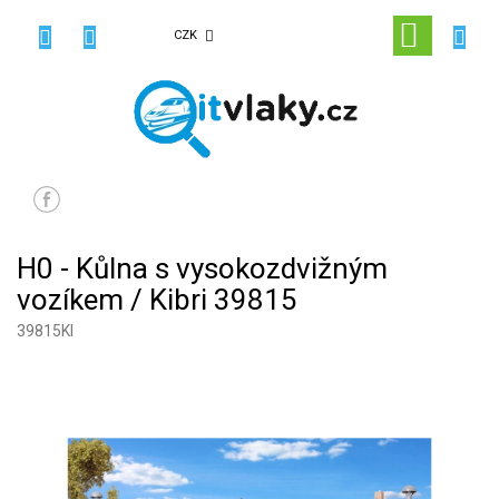
Přejít
na
NÁKUPN
CZK
obsah
KOŠÍK
H0 - Kůlna s vysokozdvižným
vozíkem / Kibri 39815
39815KI