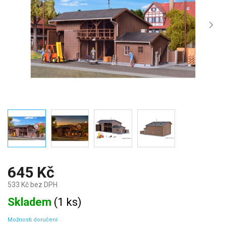
645 Kč
533 Kč bez DPH
Měrná
Skladem
(
1 ks
)
cena:
Možnosti doručení