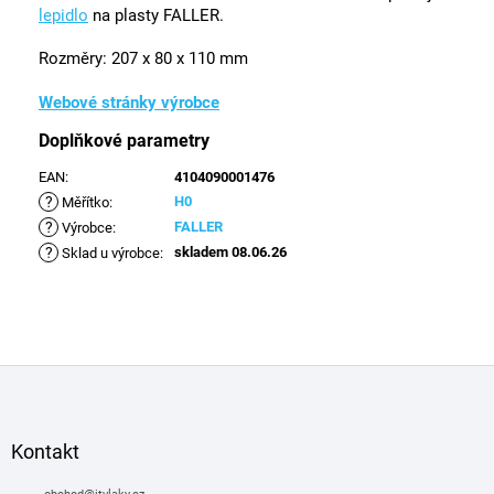
lepidlo
na plasty FALLER.
Rozměry: 207 x 80 x 110 mm
Webové stránky výrobce
Doplňkové parametry
EAN
:
4104090001476
?
H0
Měřítko
:
?
FALLER
Výrobce
:
?
skladem 08.06.26
Sklad u výrobce
:
Z
á
p
a
Kontakt
t