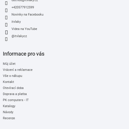
í
obchod
@
itvlaky.cz
+420577912599
Novinky na Facebooku
itvlaky
Videa na YouTube
@itvlakycz
Informace pro vás
Můj účet
Vrácení a reklamace
Vše o nákupu
Kontakt
Otevírací doba
Doprava a platba
PK computers - IT
Katalogy
Návody
Recenze