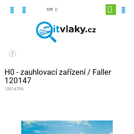
Přejít
na
NÁKUPNÍ
CZK
obsah
KOŠÍK
H0 - zauhlovací zařízení / Faller
120147
120147FA