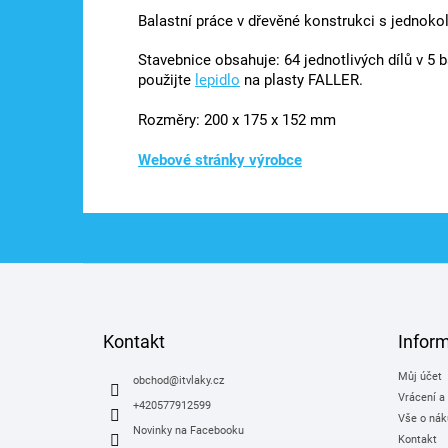
Balastní práce v dřevěné konstrukci s jednoko
Stavebnice obsahuje: 64 jednotlivých dílů v 5 
použijte
lepidlo
na plasty FALLER.
Rozměry: 200 x 175 x 152 mm
Webové stránky výrobce
Z
á
p
a
Kontakt
Infor
t
Můj účet
í
obchod
@
itvlaky.cz
Vrácení a
+420577912599
Vše o nák
Novinky na Facebooku
Kontakt