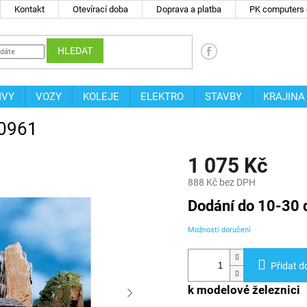
Kontakt
Otevírací doba
Doprava a platba
PK computers -
HLEDAT
IVY
VOZY
KOLEJE
ELEKTRO
STAVBY
KRAJINA
30961
1 075 Kč
888 Kč bez DPH
Měrná
Dodání do 10-30 
cena:
Možnosti doručení
Přidat d
k modelové železnici