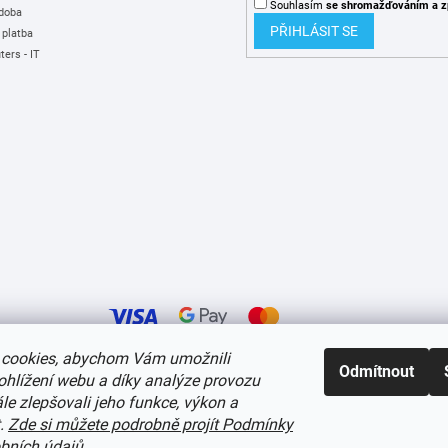
Souhlasím
se shromažďováním
a z
 doba
PŘIHLÁSIT SE
 platba
ers - IT
cookies, abychom Vám umožnili
Odmítnout
ohlížení webu a díky analýze provozu
í cookies
e zlepšovali jeho funkce, výkon a
t.
Zde si můžete podrobně projít Podmínky
bních údajů
.