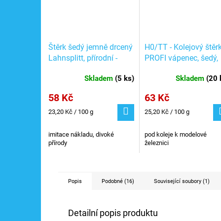
Štěrk šedý jemně drcený
H0/TT - Kolejový štěr
Lahnsplitt, přírodní -
PROFI vápenec, šedý,
250g / NOCH 09204
250g, hrubost 0,5-1 
Skladem
(
5 ks
)
Skladem
(
20 
/ Noch 09361
58 Kč
63 Kč
Měrná
Měrná
23,20 Kč / 100 g
25,20 Kč / 100 g
cena:
cena:
imitace nákladu, divoké
pod koleje k modelové
přírody
železnici
Popis
Podobné (16)
Související soubory (1)
Detailní popis produktu