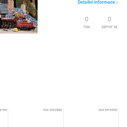
Detailní informace
TISK
ZEPTAT SE
61NO
Kód:
09228NO
Kód:
09163NO