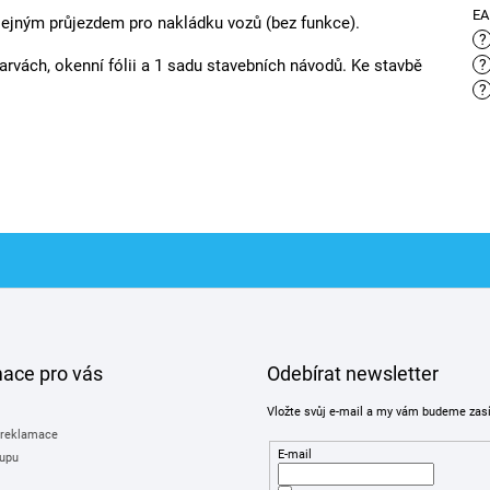
E
lejným průjezdem pro nakládku vozů (bez funkce).
?
barvách, okenní fólii a 1 sadu stavebních návodů. Ke stavbě
?
?
mace pro vás
Odebírat newsletter
Vložte svůj e-mail a my vám budeme zas
 reklamace
E-mail
upu