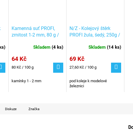
k
Kamenná suť PROFI,
N/Z - Kolejový štěrk
zrnitost 1-2 mm, 80 g /
PROFI žula, šedý, 250g /
mm
Noch 09228
Noch 09163
ks
)
Skladem
(
4 ks
)
Skladem
(
14 ks
)
64 Kč
69 Kč
Měrná
Měrná
80 Kč / 100 g
27,60 Kč / 100 g
cena:
cena:
kamínky 1 - 2 mm
pod koleje k modelové
železnici
Diskuze
Značka
D