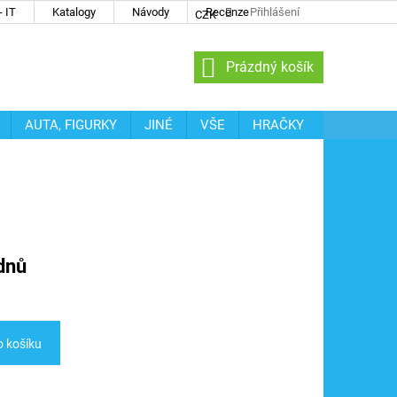
 IT
Katalogy
Návody
Recenze
Přihlášení
CZK
NÁKUPNÍ
Prázdný košík
KOŠÍK
AUTA, FIGURKY
JINÉ
VŠE
HRAČKY
dnů
o košíku