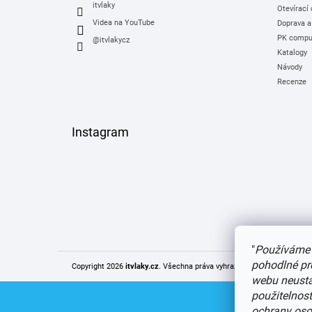
itvlaky
Otevírací
Videa na YouTube
Doprava a
PK comput
@itvlakycz
Katalogy
Návody
Recenze
Instagram
"
Používáme 
pohodlné pr
Copyright 2026
itvlaky.cz
. Všechna práva vyhrazena.
Upravit nastaven
webu neustál
použitelnos
ochrany oso