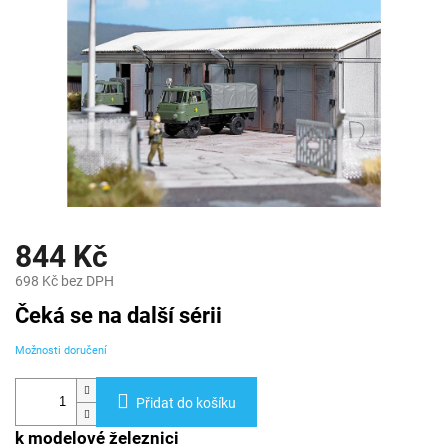
844 Kč
698 Kč bez DPH
Měrná
Čeká se na další sérii
cena:
Možnosti doručení
Přidat do košíku
k modelové železnici