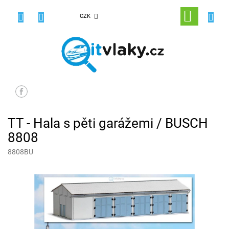
Přejít
na
NÁKUPNÍ
CZK
obsah
KOŠÍK
TT - Hala s pěti garážemi / BUSCH
8808
8808BU