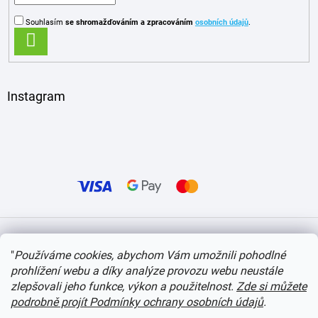
Souhlasím
se shromažďováním
a zpracováním
osobních údajů
.
PŘIHLÁSIT
SE
Instagram
Vytvořil Shoptet
"
Používáme cookies, abychom Vám umožnili pohodlné
prohlížení webu a díky analýze provozu webu neustále
Copyright 2026
itvlaky.cz
. Všechna práva vyhrazena.
Upravit nastavení cookies
zlepšovali jeho funkce, výkon a použitelnost.
Zde si můžete
podrobně projít Podmínky ochrany osobních údajů
.