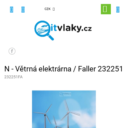
Přejít
na
NÁKUPNÍ
CZK
obsah
KOŠÍK
N - Větrná elektrárna / Faller 232251
232251FA