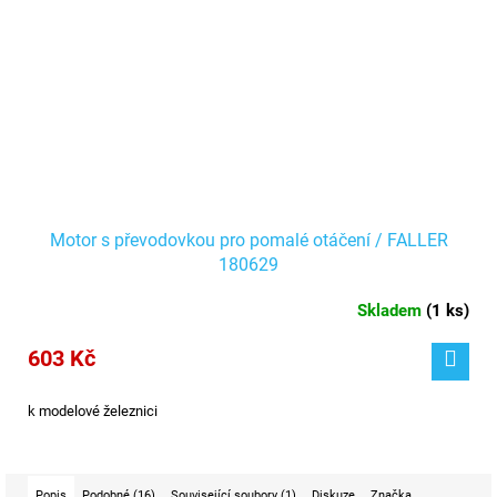
Motor s převodovkou pro pomalé otáčení / FALLER
180629
Skladem
(
1 ks
)
603 Kč
k modelové železnici
Popis
Podobné (16)
Související soubory (1)
Diskuze
Značka