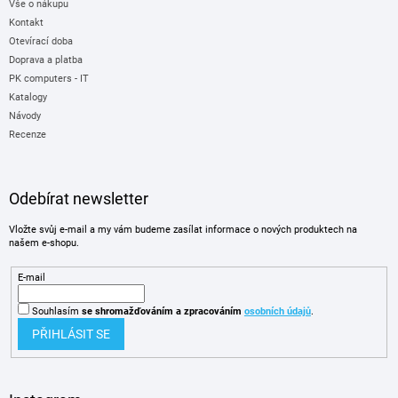
Vše o nákupu
Kontakt
Otevírací doba
Doprava a platba
PK computers - IT
Katalogy
Návody
Recenze
Odebírat newsletter
Vložte svůj e-mail a my vám budeme zasílat informace o nových produktech na
našem e-shopu.
E-mail
Souhlasím
se shromažďováním
a zpracováním
osobních údajů
.
PŘIHLÁSIT SE