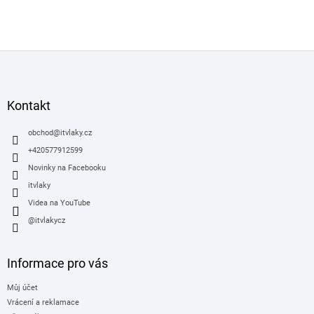
Z
á
p
a
Kontakt
t
í
obchod
@
itvlaky.cz
+420577912599
Novinky na Facebooku
itvlaky
Videa na YouTube
@itvlakycz
Informace pro vás
Můj účet
Vrácení a reklamace