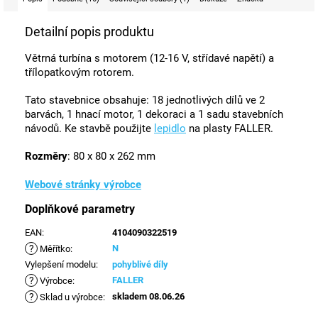
Detailní popis produktu
Větrná turbína s motorem (12-16 V, střídavé napětí) a
třílopatkovým rotorem.
Tato stavebnice obsahuje: 18 jednotlivých dílů ve 2
barvách, 1 hnací motor, 1 dekoraci a 1 sadu stavebních
návodů. Ke stavbě použijte
lepidlo
na plasty FALLER.
Rozměry
: 80 x 80 x 262 mm
Webové stránky výrobce
Doplňkové parametry
EAN
:
4104090322519
?
N
Měřítko
:
Vylepšení modelu
:
pohyblivé díly
?
FALLER
Výrobce
:
?
skladem 08.06.26
Sklad u výrobce
: