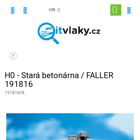
Přejít
na
NÁKUPN
CZK
obsah
KOŠÍK
H0 - Stará betonárna / FALLER
191816
191816FA