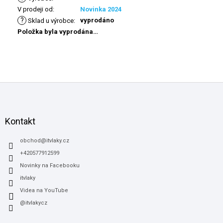
V prodeji od
:
Novinka 2024
?
vyprodáno
Sklad u výrobce
:
Položka byla vyprodána…
Z
á
p
a
Kontakt
t
í
obchod
@
itvlaky.cz
+420577912599
Novinky na Facebooku
itvlaky
Videa na YouTube
@itvlakycz