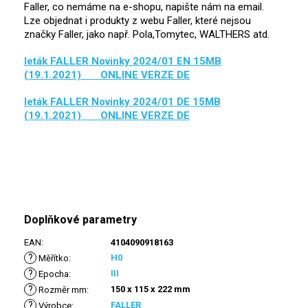
Faller, co nemáme na e-shopu, napište nám na email.
Lze objednat i produkty z webu Faller, které nejsou
značky Faller, jako např. Pola,Tomytec, WALTHERS atd.
leták FALLER Novinky 2024/01 EN 15MB
(19.1.2021) ONLINE VERZE DE
leták FALLER Novinky 2024/01 DE 15MB
(19.1.2021) ONLINE VERZE DE
Doplňkové parametry
EAN
:
4104090918163
?
H0
Měřítko
:
?
III
Epocha
:
?
150 x 115 x 222 mm
Rozměr mm
:
?
FALLER
Výrobce
: