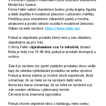
s vhodným sypkým materiálem jsou součástí stavebnice.
Model bez funkce.
Firma Faller nabízí stavebnice budov, prvky krajiny, figurky
a další doplňky k modelové železnici v přesném měřítku.
Perličkou jsou stavebnice zábavních parků s mnoha
atrakcemi a jezdící silniční vozidla k modelové železnici.
Odkaz na web výrobce:
https://www.faller.de/
Pokud si objednáte produkt, který není u nás skladem,
objednáme jej pro Vás.
U firmy Faller o
bjednáváme cca 1x měsíčně
, dodací
lhůta je tedy cca 10-40 dnů, pokud je produkt dostupný u
vrobce.
Zda-li je vyroben lze zjistit zadáním produktu vlevo vedle
lupy do okénka vyhledávání produktu na webu výrobce.
Pokud je ikona zelená, je možné zboží expedovat, žlutá
oznamuje, že se čeká se na vyrobení další série.
Ikona bez barvy oznamuje, že se čeká ne vyrobení a je
zde uveden většinou i plánovaný termín.
Červená brva znamená vyprodáno.
Pokud chcete objednat něco z katalogu, nebo webu