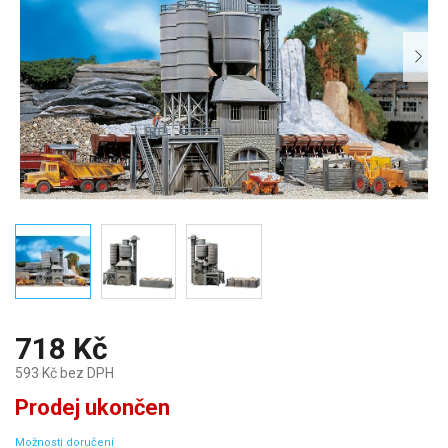
718 Kč
593 Kč bez DPH
Měrná
Prodej ukončen
cena:
Možnosti doručení