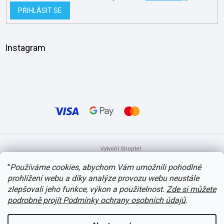
PŘIHLÁSIT SE
Instagram
Vytvořil Shoptet
"
Používáme cookies, abychom Vám umožnili pohodlné
prohlížení webu a díky analýze provozu webu neustále
Copyright 2026
itvlaky.cz
. Všechna práva vyhrazena.
Upravit nastavení
cookies
zlepšovali jeho funkce, výkon a použitelnost.
Zde si můžete
podrobně projít Podmínky ochrany osobních údajů
.