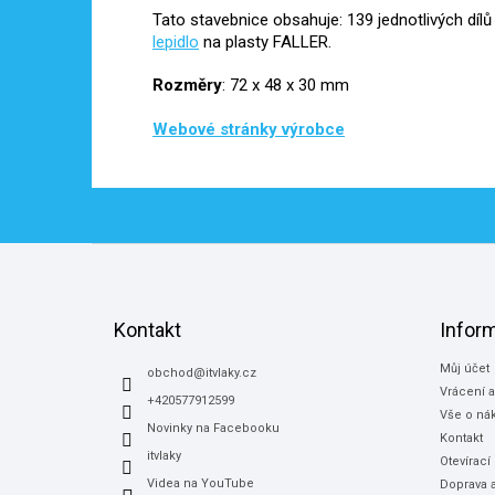
Tato stavebnice obsahuje: 139 jednotlivých díl
lepidlo
na plasty FALLER.
Rozměry
: 72 x 48 x 30 mm
Webové stránky výrobce
Z
á
p
a
Kontakt
Infor
t
Můj účet
í
obchod
@
itvlaky.cz
Vrácení 
+420577912599
Vše o ná
Novinky na Facebooku
Kontakt
itvlaky
Otevírací
Videa na YouTube
Doprava a