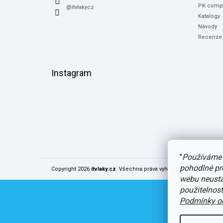
PK compu
@itvlakycz
Katalogy
Návody
Recenze
Instagram
"
Používáme 
pohodlné pr
Copyright 2026
itvlaky.cz
. Všechna práva vyhrazena.
Upravit nast
webu neustál
použitelnos
Podmínky oc