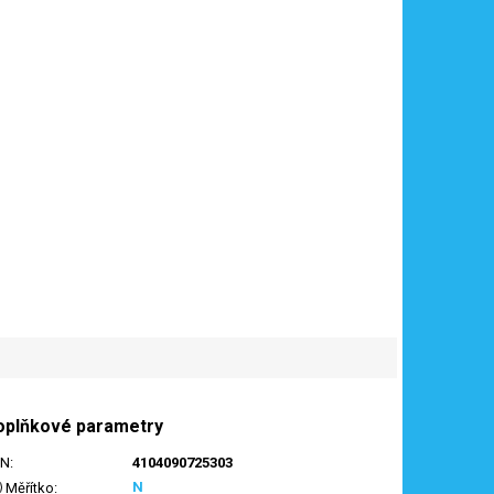
oplňkové parametry
AN
:
4104090725303
N
Měřítko
: