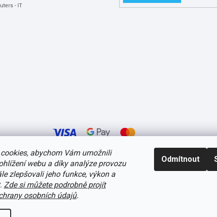
ters - IT
cookies, abychom Vám umožnili
Odmítnout
ohlížení webu a díky analýze provozu
avení cookies
e zlepšovali jeho funkce, výkon a
t.
Zde si můžete podrobně projít
hrany osobních údajů
.