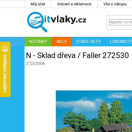
Přejít
Můj účet
Vrácení a reklamace
Vše o nákupu
na
obsah
NOVINKY
AKCE
START SETY
LOKOMOTI
IT
ZNAČKY
N - Sklad dřeva / Faller 272530
272530FA