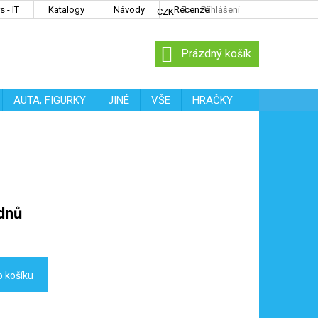
 - IT
Katalogy
Návody
Recenze
Přihlášení
CZK
NÁKUPNÍ
Prázdný košík
KOŠÍK
AUTA, FIGURKY
JINÉ
VŠE
HRAČKY
dnů
o košíku