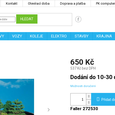
Kontakt
Otevírací doba
Doprava a platba
PK computers
HLEDAT
VY
VOZY
KOLEJE
ELEKTRO
STAVBY
KRAJINA
650 Kč
537 Kč bez DPH
Měrná
Dodání do 10-30 
cena:
Možnosti doručení
Přidat d
Faller 272530