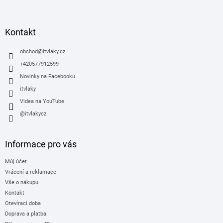
á
p
a
Kontakt
t
í
obchod
@
itvlaky.cz
+420577912599
Novinky na Facebooku
itvlaky
Videa na YouTube
@itvlakycz
Informace pro vás
Můj účet
Vrácení a reklamace
Vše o nákupu
Kontakt
Otevírací doba
Doprava a platba