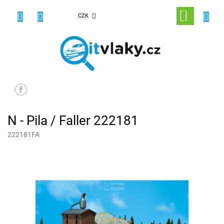
Přejít
na
NÁKUPNÍ
CZK
obsah
KOŠÍK
N - Pila / Faller 222181
222181FA