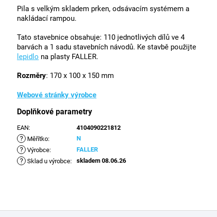
Pila s velkým skladem prken, odsávacím systémem a
nakládací rampou.
Tato stavebnice obsahuje: 110 jednotlivých dílů ve 4
barvách a 1 sadu stavebních návodů. Ke stavbě použijte
lepidlo
na plasty FALLER.
Rozměry
: 170 x 100 x 150 mm
Webové stránky výrobce
Doplňkové parametry
EAN
:
4104090221812
?
N
Měřítko
:
?
FALLER
Výrobce
:
?
skladem 08.06.26
Sklad u výrobce
:
Z