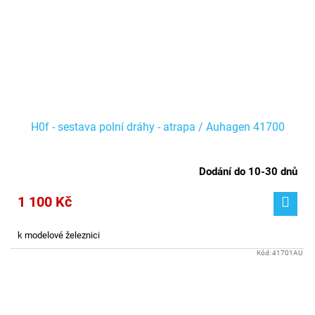
H0f - sestava polní dráhy - atrapa / Auhagen 41700
Dodání do 10-30 dnů
1 100 Kč
k modelové železnici
Kód:
41701AU