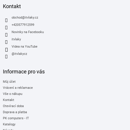
a
Kontakt
t
í
obchod
@
itvlaky.cz
+420577912599
Novinky na Facebooku
itvlaky
Videa na YouTube
@itvlakycz
Informace pro vás
Můj účet
Vrácení a reklamace
Vše o nákupu
Kontakt
Otevírací doba
Doprava a platba
PK computers - IT
Katalogy