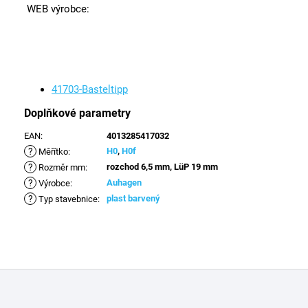
WEB výrobce:
41703-Basteltipp
Doplňkové parametry
EAN
:
4013285417032
?
H0
,
H0f
Měřítko
:
?
rozchod 6,5 mm, LüP 19 mm
Rozměr mm
:
?
Auhagen
Výrobce
:
?
plast barvený
Typ stavebnice
:
Z
á
p