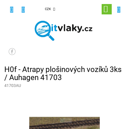
Přejít
na
NÁKUPNÍ
CZK
obsah
KOŠÍK
H0f - Atrapy plošinových vozíků 3ks
/ Auhagen 41703
41703AU