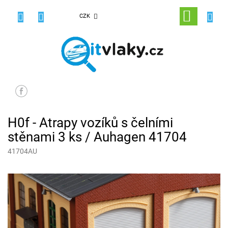
Přejít
na
NÁKUPNÍ
CZK
obsah
KOŠÍK
H0f - Atrapy vozíků s čelními
stěnami 3 ks / Auhagen 41704
41704AU