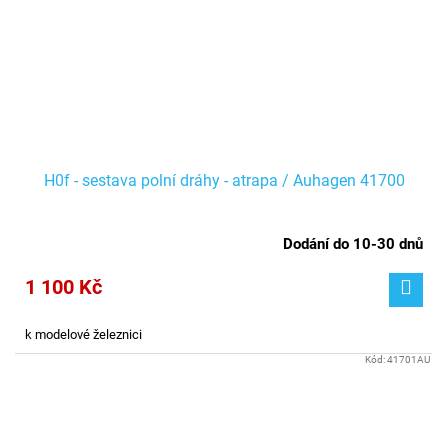
H0f - sestava polní dráhy - atrapa / Auhagen 41700
Dodání do 10-30 dnů
1 100 Kč
k modelové železnici
Kód:
41701AU