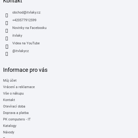
Kontakt
t
í
obchod
@
itvlaky.cz
+420577912599
Novinky na Facebooku
itvlaky
Videa na YouTube
@itvlakycz
Informace pro vás
Můj účet
Vrácení a reklamace
Vše o nákupu
Kontakt
Otevírací doba
Doprava a platba
PK computers - IT
Katalogy
Návody