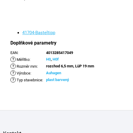
41704-Basteltipp
Doplňkové parametry
EAN
:
4013285417049
?
H0
,
H0f
Měřítko
:
?
rozchod 6,5 mm, LüP 19 mm
Rozměr mm
:
?
Auhagen
Výrobce
:
?
plast barvený
Typ stavebnice
:
Z
á
p
a