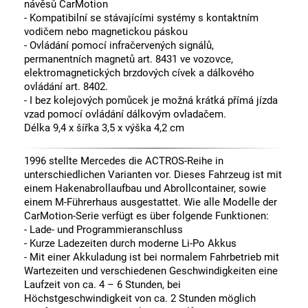
návěsů CarMotion
- Kompatibilní se stávajícími systémy s kontaktním
vodičem nebo magnetickou páskou
- Ovládání pomocí infračervených signálů,
permanentních magnetů art. 8431 ve vozovce,
elektromagnetických brzdových cívek a dálkového
ovládání art. 8402.
- I bez kolejových pomůcek je možná krátká přímá jízda
vzad pomocí ovládání dálkovým ovladačem.
Délka 9,4 x šířka 3,5 x výška 4,2 cm
1996 stellte Mercedes die ACTROS-Reihe in
unterschiedlichen Varianten vor. Dieses Fahrzeug ist mit
einem Hakenabrollaufbau und Abrollcontainer, sowie
einem M-Führerhaus ausgestattet. Wie alle Modelle der
CarMotion-Serie verfügt es über folgende Funktionen:
- Lade- und Programmieranschluss
- Kurze Ladezeiten durch moderne Li-Po Akkus
- Mit einer Akkuladung ist bei normalem Fahrbetrieb mit
Wartezeiten und verschiedenen Geschwindigkeiten eine
Laufzeit von ca. 4 – 6 Stunden, bei
Höchstgeschwindigkeit von ca. 2 Stunden möglich