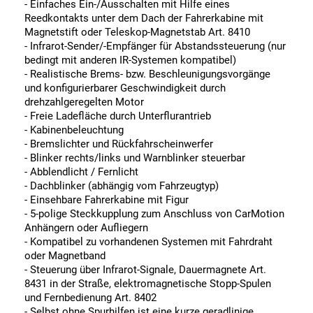
- Einfaches Ein-/Ausschalten mit Hilfe eines
Reedkontakts unter dem Dach der Fahrerkabine mit
Magnetstift oder Teleskop-Magnetstab Art. 8410
- Infrarot-Sender/-Empfänger für Abstandssteuerung (nur
bedingt mit anderen IR-Systemen kompatibel)
- Realistische Brems- bzw. Beschleunigungsvorgänge
und konfigurierbarer Geschwindigkeit durch
drehzahlgeregelten Motor
- Freie Ladefläche durch Unterflurantrieb
- Kabinenbeleuchtung
- Bremslichter und Rückfahrscheinwerfer
- Blinker rechts/links und Warnblinker steuerbar
- Abblendlicht / Fernlicht
- Dachblinker (abhängig vom Fahrzeugtyp)
- Einsehbare Fahrerkabine mit Figur
- 5-polige Steckkupplung zum Anschluss von CarMotion
Anhängern oder Aufliegern
- Kompatibel zu vorhandenen Systemen mit Fahrdraht
oder Magnetband
- Steuerung über Infrarot-Signale, Dauermagnete Art.
8431 in der Straße, elektromagnetische Stopp-Spulen
und Fernbedienung Art. 8402
- Selbst ohne Spurhilfen ist eine kurze geradlinige