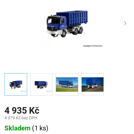
4 935 Kč
4 079 Kč bez DPH
Měrná
Skladem
(
1 ks
)
cena: