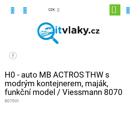
Přejít
na
NÁKUPNÍ
CZK
obsah
KOŠÍK
H0 - auto MB ACTROS THW s
modrým kontejnerem, maják,
funkční model / Viessmann 8070
8070VI