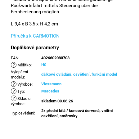
Rückwärtsfahrt mittels Steuerung über die
Fernbedienung möglich
L 9,4 x B 3,5 x H 4,2 cm
Příručka k CARMOTION
Doplňkové parametry
EAN
:
4026602080703
?
H0
Měřítko
:
Vylepšení
dálkové ovládání
,
osvětlení
,
funkční model
modelu
:
?
Viessmann
Výrobce
:
?
Mercedes
Typ
:
?
Sklad u
skladem 08.06.26
výrobce
:
2x přední bílá / koncová červená, vnitřní
Typ osvětlení
:
osvětlení, směrovky