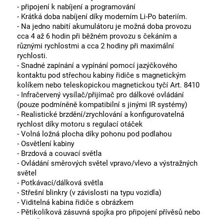
- připojení k nabíjení a programování
- Krátká doba nabíjení díky moderním Li-Po bateriím.
- Na jedno nabití akumulátoru je možná doba provozu
cca 4 až 6 hodin při běžném provozu s čekáním a
různými rychlostmi a cca 2 hodiny při maximální
rychlosti.
- Snadné zapínání a vypínání pomocí jazýčkového
kontaktu pod střechou kabiny řidiče s magnetickým
kolíkem nebo teleskopickou magnetickou tyčí Art. 8410
- Infračervený vysílač/přijímač pro dálkové ovládání
(pouze podmíněně kompatibilní s jinými IR systémy)
- Realistické brzdění/zrychlování a konfigurovatelná
rychlost díky motoru s regulací otáček
- Volná ložná plocha díky pohonu pod podlahou
- Osvětlení kabiny
- Brzdová a couvací světla
- Ovládání směrových světel vpravo/vlevo a výstražných
světel
- Potkávací/dálková světla
- Střešní blinkry (v závislosti na typu vozidla)
- Viditelná kabina řidiče s obrázkem
- Pětikolíková zásuvná spojka pro připojení přívěsů nebo