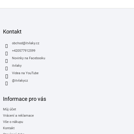
Z
á
p
a
Kontakt
t
í
obchod
@
itvlaky.cz
+420577912599
Novinky na Facebooku
itvlaky
Videa na YouTube
@itvlakycz
Informace pro vás
Můj účet
Vrácení a reklamace
Vše o nákupu
Kontakt