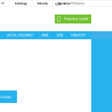
 IT
Katalogy
Návody
Recenze
Přihlášení
CZK
NÁKUPNÍ
Prázdný košík
KOŠÍK
AUTA, FIGURKY
JINÉ
VŠE
HRAČKY
o košíku