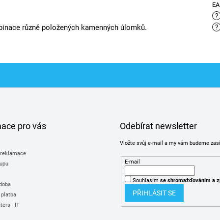
E
?
binace různě položených kamenných úlomků.
?
mace pro vás
Odebírat newsletter
Vložte svůj e-mail a my vám budeme zas
 reklamace
E-mail
upu
Souhlasím
se shromažďováním
a z
 doba
PŘIHLÁSIT SE
 platba
ers - IT