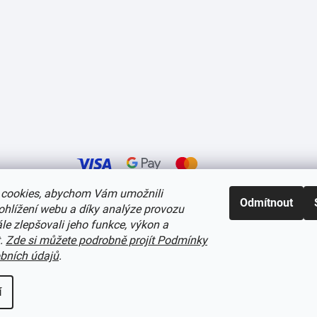
cookies, abychom Vám umožnili
Odmítnout
ohlížení webu a díky analýze provozu
í cookies
e zlepšovali jeho funkce, výkon a
t.
Zde si můžete podrobně projít Podmínky
bních údajů
.
í