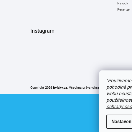
Návody
Recenze
Instagram
"
Používáme 
pohodlné pr
Copyright 2026
itvlaky.cz
. Všechna práva vyhrazena.
Upravit nastaven
webu neustál
použitelnos
ochrany oso
Nastaven