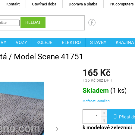
Kontakt
Otevírací doba
Doprava a platba
PK computers -
HLEDAT
IVY
VOZY
KOLEJE
ELEKTRO
STAVBY
KRAJINA
itá / Model Scene 41751
165 Kč
136 Kč bez DPH
Měrná
Skladem
(
1 ks
)
cena:
Možnosti doručení
Přidat d
k modelové železnici