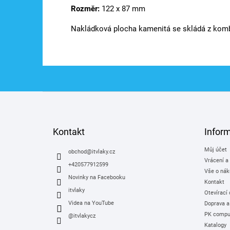
Rozměr:
122 x 87 mm
Nakládková plocha kamenitá se skládá z kom
Z
á
p
a
Kontakt
Infor
t
Můj účet
í
obchod
@
itvlaky.cz
Vrácení a
+420577912599
Vše o nák
Novinky na Facebooku
Kontakt
itvlaky
Otevírací
Videa na YouTube
Doprava a
PK comput
@itvlakycz
Katalogy