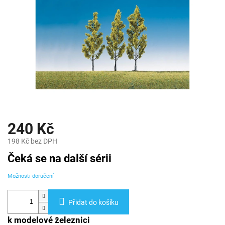
240 Kč
198 Kč bez DPH
Měrná
Čeká se na další sérii
cena:
Možnosti doručení
Přidat do košíku
k modelové železnici