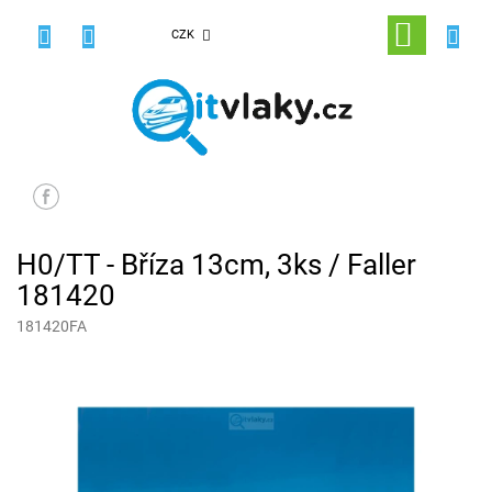
Přejít
na
NÁKUPNÍ
CZK
obsah
KOŠÍK
H0/TT - Bříza 13cm, 3ks / Faller
181420
181420FA