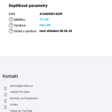
Doplňkové parametry
EAN
:
4104090014209
?
TT
,
H0
Měřítko
:
?
FALLER
Výrobce
:
?
není skladem 08.06.26
Sklad u výrobce
:
Z
á
p
a
Kontakt
t
í
obchod
@
itvlaky.cz
+420577912599
Novinky na Facebooku
itvlaky
Videa na YouTube