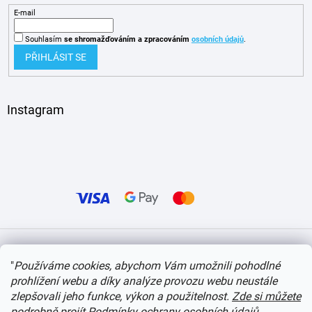
E-mail
Souhlasím
se shromažďováním
a zpracováním
osobních údajů
.
PŘIHLÁSIT SE
Instagram
Vytvořil Shoptet
"
Používáme cookies, abychom Vám umožnili pohodlné
prohlížení webu a díky analýze provozu webu neustále
Copyright 2026
itvlaky.cz
. Všechna práva vyhrazena.
Upravit nastavení cookies
zlepšovali jeho funkce, výkon a použitelnost.
Zde si můžete
podrobně projít Podmínky ochrany osobních údajů
.