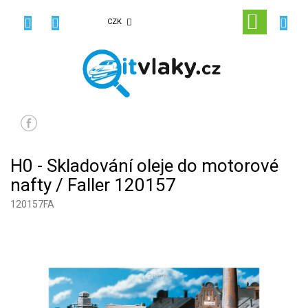
Přejít
na
NÁKUPN
CZK
obsah
KOŠÍK
H0 - Skladování oleje do motorové
nafty / Faller 120157
120157FA