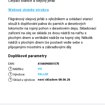
Čerpací stanice a olejový jeřáb
Webové stránky výrobce
Filigránový olejový jeřáb s výložníkem a ovládací stanicí
slouží k doplňování paliva do parních a dieselových
lokomotiv na ropný pohon v dieselovém depu. Skladovací
zařízení na olej se skládá ze dvou nádrží na naftu s
plochým dnem a vertikální nádrže na topný olej. Několik
nádrží s plochým dnem lze postavit vedle sebe s
připojenými mostními a zábradlovými díly.
Doplňkové parametry
EAN
:
4104090001575
?
H0
Měřítko
:
?
FALLER
Výrobce
:
?
není skladem 08.06.26
Sklad u výrobce
: