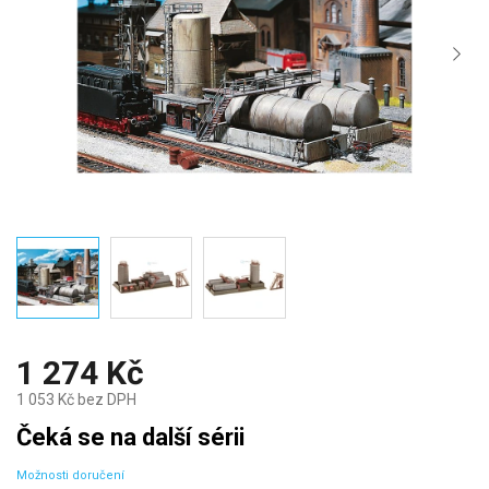
1 274 Kč
1 053 Kč bez DPH
Měrná
Čeká se na další sérii
cena:
Možnosti doručení