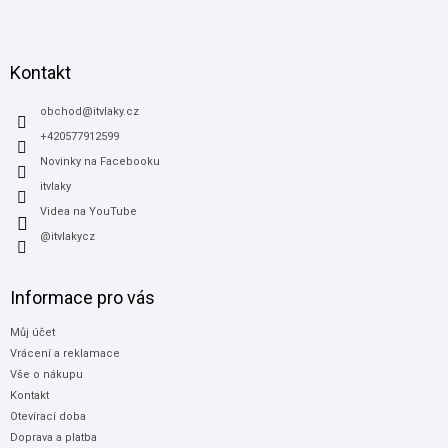
Z
á
p
a
Kontakt
t
í
obchod
@
itvlaky.cz
+420577912599
Novinky na Facebooku
itvlaky
Videa na YouTube
@itvlakycz
Informace pro vás
Můj účet
Vrácení a reklamace
Vše o nákupu
Kontakt
Otevírací doba
Doprava a platba