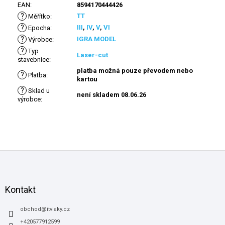
EAN
:
8594170444426
?
TT
Měřítko
:
?
III
,
IV
,
V
,
VI
Epocha
:
?
IGRA MODEL
Výrobce
:
?
Typ
Laser-cut
stavebnice
:
platba možná pouze převodem nebo
?
Platba
:
kartou
?
Sklad u
není skladem 08.06.26
výrobce
:
Z
á
p
a
Kontakt
t
í
obchod
@
itvlaky.cz
+420577912599