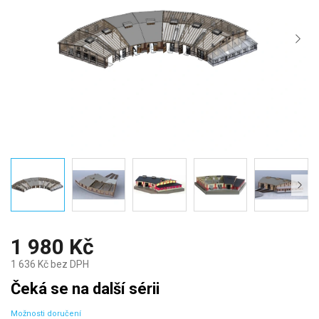
1 980 Kč
1 636 Kč bez DPH
Měrná
Čeká se na další sérii
cena:
Možnosti doručení