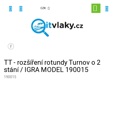
Přejít
na
NÁKUPN
CZK
obsah
KOŠÍK
TT - rozšíření rotundy Turnov o 2
stání / IGRA MODEL 190015
190015