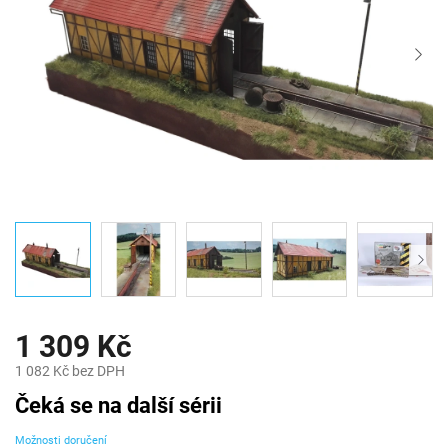
1 309 Kč
1 082 Kč bez DPH
Měrná
Čeká se na další sérii
cena:
Možnosti doručení