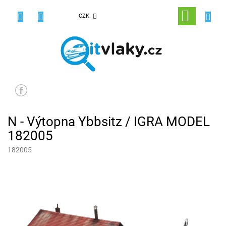
Přejít
na
NÁKUPNÍ
CZK
obsah
KOŠÍK
N - Výtopna Ybbsitz / IGRA MODEL
182005
182005