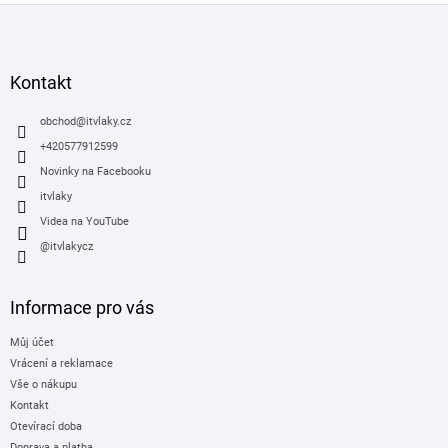
Z
á
p
a
Kontakt
t
í
obchod
@
itvlaky.cz
+420577912599
Novinky na Facebooku
itvlaky
Videa na YouTube
@itvlakycz
Informace pro vás
Můj účet
Vrácení a reklamace
Vše o nákupu
Kontakt
Otevírací doba
Doprava a platba