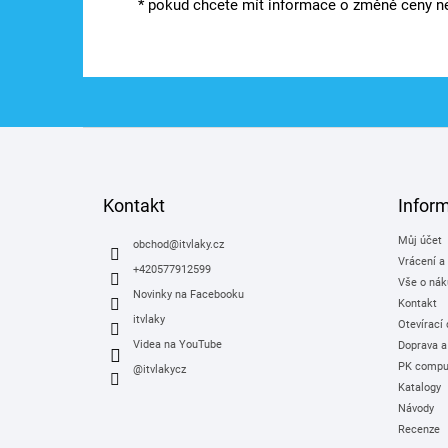
* pokud chcete mít informace o změně ceny ne
Z
á
p
a
Kontakt
Infor
t
Můj účet
í
obchod
@
itvlaky.cz
Vrácení a
+420577912599
Vše o nák
Novinky na Facebooku
Kontakt
itvlaky
Otevírací
Videa na YouTube
Doprava a
PK comput
@itvlakycz
Katalogy
Návody
Recenze