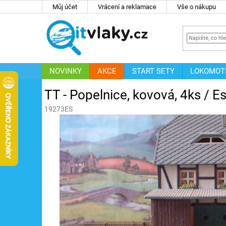
Přejít
Můj účet
Vrácení a reklamace
Vše o nákupu
na
obsah
NOVINKY
AKCE
START SETY
LOKOMOT
IT
ZNAČKY
TT - Popelnice, kovová, 4ks / 
19273ES