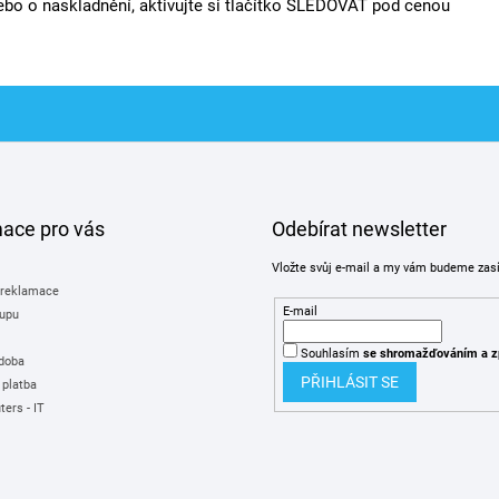
bo o naskladnění, aktivujte si tlačítko SLEDOVAT pod cenou
mace pro vás
Odebírat newsletter
Vložte svůj e-mail a my vám budeme zas
 reklamace
E-mail
upu
Souhlasím
se shromažďováním
a z
 doba
PŘIHLÁSIT SE
 platba
ers - IT