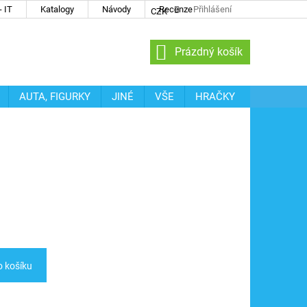
 IT
Katalogy
Návody
Recenze
Přihlášení
CZK
NÁKUPNÍ
Prázdný košík
KOŠÍK
AUTA, FIGURKY
JINÉ
VŠE
HRAČKY
o košíku