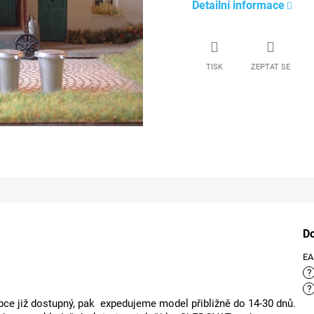
Detailní informace
TISK
ZEPTAT SE
D
E
?
?
ce již dostupný, pak expedujeme model přibližně do 14-30 dnů.