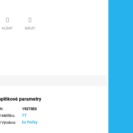
HLÍDAT
SDÍLET
oplňkové parametry
AN
:
19273ES
TT
Měřítko
:
Es Pečky
Výrobce
: