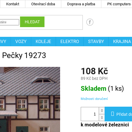
Kontakt
Otevírací doba
Doprava a platba
PK computers -
HLEDAT
IVY
VOZY
KOLEJE
ELEKTRO
STAVBY
KRAJINA
Es Pečky 19273
108 Kč
89 Kč bez DPH
Měrná
Skladem
(
1 ks
)
cena:
Možnosti doručení
Přidat d
k modelové železnici