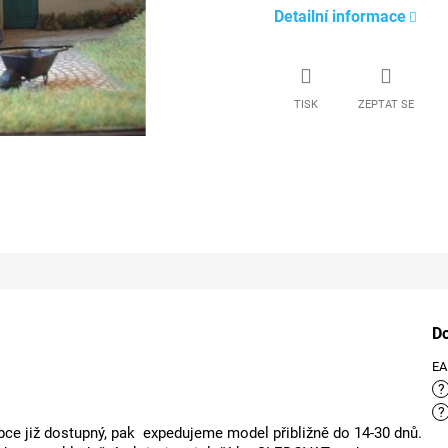
Detailní informace
TISK
ZEPTAT SE
D
E
?
?
ce již dostupný, pak expedujeme model přibližně do 14-30 dnů.