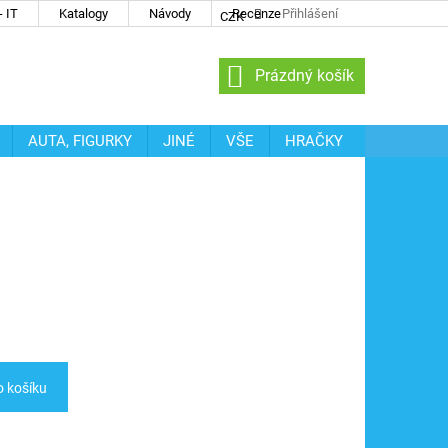
 IT
Katalogy
Návody
Recenze
Přihlášení
CZK
NÁKUPNÍ
Prázdný košík
KOŠÍK
AUTA, FIGURKY
JINÉ
VŠE
HRAČKY
o košíku