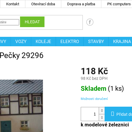
Kontakt
Otevírací doba
Doprava a platba
PK computers -
HLEDAT
IVY
VOZY
KOLEJE
ELEKTRO
STAVBY
KRAJINA
S Pečky 29296
118 Kč
98 Kč bez DPH
Měrná
Skladem
(
1 ks
)
cena:
Možnosti doručení
Přidat d
k modelové železnici