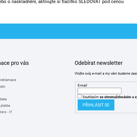
bo o naskladnění, aktivujte si tlačítko SLEDOVAT pod cenou
mace pro vás
Odebírat newsletter
Vložte svůj e-mail a my vám budeme zas
 reklamace
E-mail
upu
Souhlasím
se shromažďováním
a z
 doba
PŘIHLÁSIT SE
 platba
ers - IT