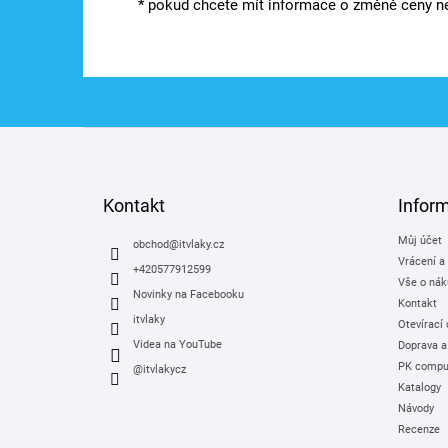
* pokud chcete mít informace o změně ceny ne
Z
á
p
a
Kontakt
Infor
t
Můj účet
í
obchod
@
itvlaky.cz
Vrácení a
+420577912599
Vše o nák
Novinky na Facebooku
Kontakt
itvlaky
Otevírací
Videa na YouTube
Doprava a
PK comput
@itvlakycz
Katalogy
Návody
Recenze