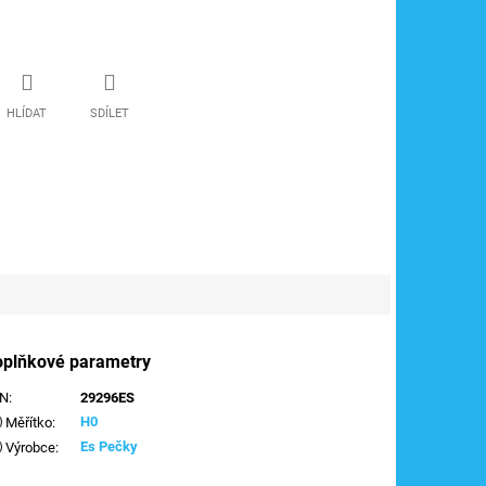
HLÍDAT
SDÍLET
oplňkové parametry
AN
:
29296ES
H0
Měřítko
:
Es Pečky
Výrobce
: