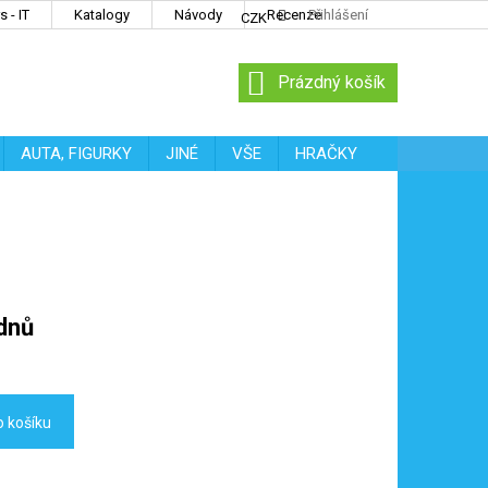
 - IT
Katalogy
Návody
Recenze
Přihlášení
CZK
NÁKUPNÍ
Prázdný košík
KOŠÍK
AUTA, FIGURKY
JINÉ
VŠE
HRAČKY
dnů
o košíku