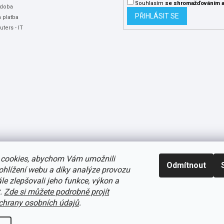
Souhlasím
se shromažďováním
a
 doba
PŘIHLÁSIT SE
 platba
ters - IT
cookies, abychom Vám umožnili
Odmítnout
ohlížení webu a díky analýze provozu
e zlepšovali jeho funkce, výkon a
t.
Zde si můžete podrobně projít
avení cookies
hrany osobních údajů
.