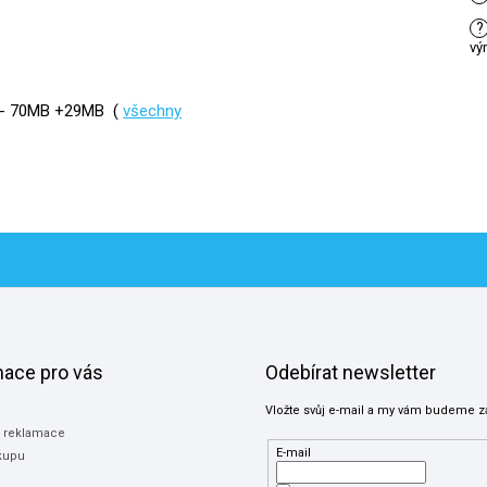
?
vý
G - 70MB +29MB (
všechny
mace pro vás
Odebírat newsletter
Vložte svůj e-mail a my vám budeme z
a reklamace
E-mail
kupu