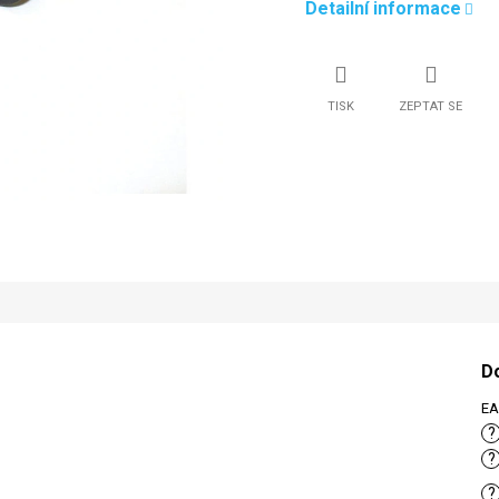
Detailní informace
TISK
ZEPTAT SE
D
E
?
?
?