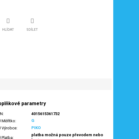
HLÍDAT
SDÍLET
oplňkové parametry
AN
:
4015615361732
G
Měřítko
:
PIKO
Výrobce
:
platba možná pouze převodem nebo
Platba
: