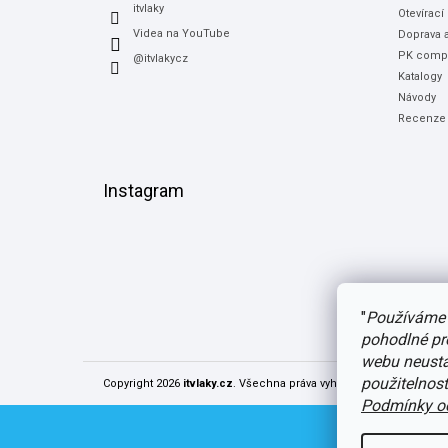
itvlaky
Otevírací
Videa na YouTube
Doprava a
PK compu
@itvlakycz
Katalogy
Návody
Recenze
Instagram
"
Používáme 
pohodlné pr
webu neustál
použitelnos
Copyright 2026
itvlaky.cz
. Všechna práva vyhrazena.
Upravit nast
Podmínky oc