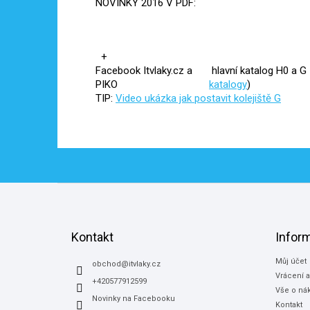
NOVINKY 2016 V PDF:
+
Facebook Itvlaky.cz a
hlavní katalog H0 a 
PIKO
katalogy
)
TIP:
Video ukázka jak postavit kolejiště G
Z
á
p
a
Kontakt
Infor
t
Můj účet
í
obchod
@
itvlaky.cz
Vrácení 
+420577912599
Vše o ná
Novinky na Facebooku
Kontakt