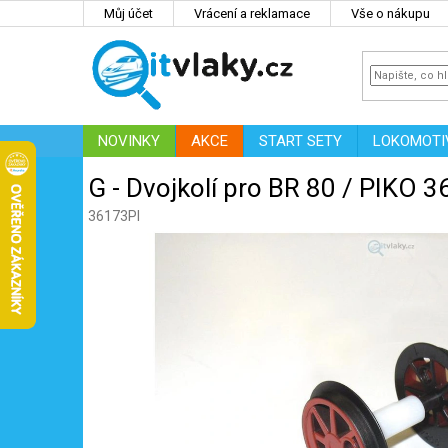
Přejít
Můj účet
Vrácení a reklamace
Vše o nákupu
na
obsah
NOVINKY
AKCE
START SETY
LOKOMOTI
IT
ZNAČKY
G - Dvojkolí pro BR 80 / PIKO 
36173PI