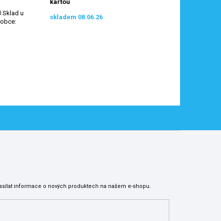
kartou
Sklad u
skladem 08.06.26
robce
:
asílat informace o nových produktech na našem e-shopu.