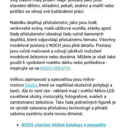
svůj vlastní malý příběh. Např. postavy jako jsou
stavební dělníci, skladníci, pekaři, zedníci a malíři nebo
pošťáci se věnují své každodenní práci.
Nabídku doplňují příslušenství, jako jsou lodě,
venkovské scény, malá užitková vozidla, stánky apod.
Sady příslušenství obsahují řadu ručně barevných
doplňků, které odpovídají příslušnému tématu. Všechny
modelové postavy z NOCH jsou plné detailu. Postavy
jsou ručně malované a oživují jakékoli rozložení
modelové železnice nebo dioráma. Můžete je však také
použít k vyzdobení malého dárku nebo pohlednice -
inspirujte se na
NOCH KREATIV
.
Velkou zajímavostí a specialitou jsou mikro-
motion
figurky
, které se například skutečně pohybují a
tančí. Ale to není vše - některé mají i světlo! Mikro-LED
osvětlené skútry, motocykly, fotografové, svářeči a
zaměstnanci železnice. Tato řada jedinečných figurek je
ve výrobě vybavena příslušnou technologií a přináší
vašemu systému zcela novou dimenzi.
NOCH všechny tištěné katalogy a prospekty