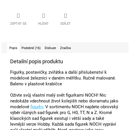
ZEPTAT SE
HLÍDAT
SDÍLET
Popis
Podobné (16)
Diskuze
Značka
Detailní popis produktu
Figurky, postavičky, zvířátka a další příslušenství k
modelové železnici v daném měřítku. Ručně malované.
Baleno v plastové krabičce
Oživte svůj vlastní malý svět figurkami NOCH! Nic
nedokáže vdechnout život kolejišti nebo dioramatu jako
modelové
figurky
. V sortimentu NOCH najdete obrovský
výběr různých sad figurek pro G, H0, TT, N a Z. Kromě
klasických sad figurek existují i ​​větší sady a také
levnější verze Hobby. Každá sada figurek NOCH vypráví