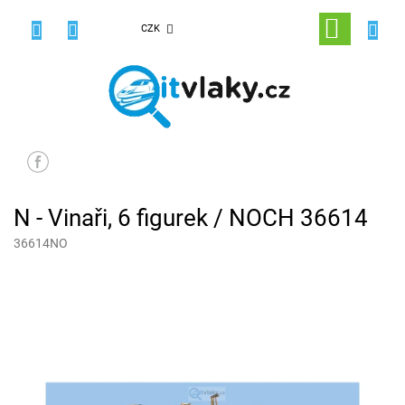
Přejít
na
NÁKUPNÍ
CZK
obsah
KOŠÍK
N - Vinaři, 6 figurek / NOCH 36614
36614NO