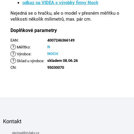
odkaz na VIDEA s výrobky firmy Noch
Nejedná se o hračku, ale o model v přesném měřítku o
velikosti několik milimetrů, max. pár cm.
Doplňkové parametry
EAN
:
4007246366149
?
N
Měřítko
:
?
NOCH
Výrobce
:
?
skladem 08.06.26
Sklad u výrobce
:
CN
:
95030070
Z
á
p
a
Kontakt
t
í
obchod
@
itvlaky.cz