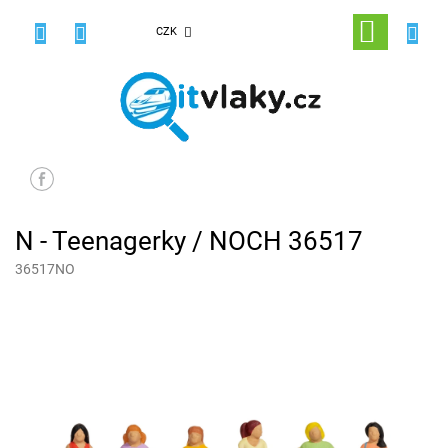
Přejít
na
NÁKUPNÍ
CZK
obsah
KOŠÍK
N - Teenagerky / NOCH 36517
36517NO