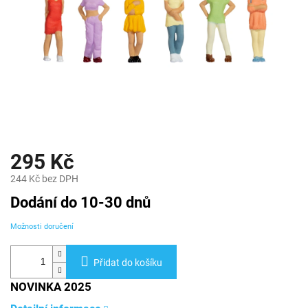
295 Kč
244 Kč bez DPH
Měrná
Dodání do 10-30 dnů
cena:
Možnosti doručení
Přidat do košíku
NOVINKA 2025