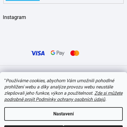
Instagram
Vytvořil Shoptet
"
Používáme cookies, abychom Vám umožnili pohodlné
prohlížení webu a díky analýze provozu webu neustále
Copyright 2026
itvlaky.cz
. Všechna práva vyhrazena.
Upravit nastavení cookies
zlepšovali jeho funkce, výkon a použitelnost.
Zde si můžete
podrobně projít Podmínky ochrany osobních údajů
.
Nastavení