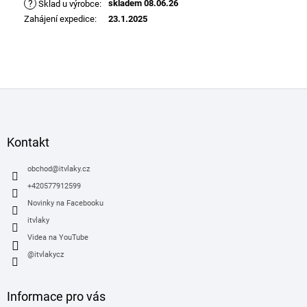
?
skladem 08.06.26
Sklad u výrobce
:
Zahájení expedice
:
23.1.2025
Z
á
p
a
Kontakt
t
í
obchod
@
itvlaky.cz
+420577912599
Novinky na Facebooku
itvlaky
Videa na YouTube
@itvlakycz
Informace pro vás