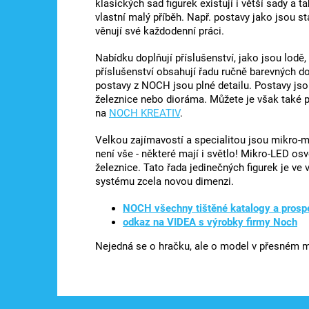
klasických sad figurek existují i ​​větší sady 
vlastní malý příběh. Např. postavy jako jsou sta
věnují své každodenní práci.
Nabídku doplňují příslušenství, jako jsou lodě
příslušenství obsahují řadu ručně barevných 
postavy z NOCH jsou plné detailu. Postavy jso
železnice nebo dioráma. Můžete je však také p
na
NOCH KREATIV
.
Velkou zajímavostí a specialitou jsou mikro-
není vše - některé mají i světlo! Mikro-LED os
železnice. Tato řada jedinečných figurek je ve
systému zcela novou dimenzi.
NOCH všechny tištěné katalogy a prosp
odkaz na VIDEA s výrobky firmy Noch
Nejedná se o hračku, ale o model v přesném mě