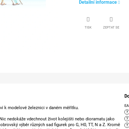
Detailní informace
TISK
ZEPTAT SE
D
E
ství k modelové železnici v daném měřítku.
?
 Nic nedokáže vdechnout život kolejišti nebo dioramatu jako
?
obrovský výběr různých sad figurek pro G, H0, TT, N a Z. Kromě
?