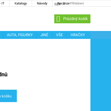
 IT
Katalogy
Návody
Recenze
Přihlášení
CZK
NÁKUPNÍ
Prázdný košík
KOŠÍK
AUTA, FIGURKY
JINÉ
VŠE
HRAČKY
dnů
o košíku