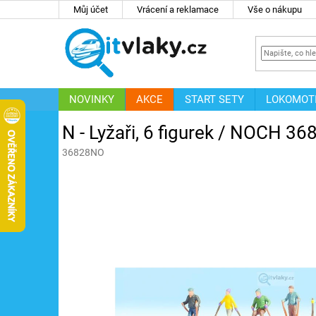
Přejít
Můj účet
Vrácení a reklamace
Vše o nákupu
na
obsah
NOVINKY
AKCE
START SETY
LOKOMOT
IT
ZNAČKY
N - Lyžaři, 6 figurek / NOCH 36
36828NO