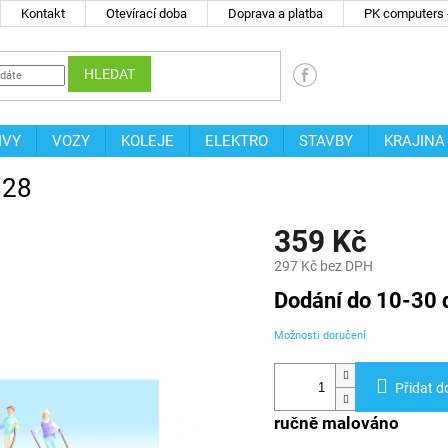
Kontakt
Otevírací doba
Doprava a platba
PK computers -
HLEDAT
IVY
VOZY
KOLEJE
ELEKTRO
STAVBY
KRAJINA
828
359 Kč
297 Kč bez DPH
Měrná
Dodání do 10-30 
cena:
Možnosti doručení
Přidat d
ručně malováno