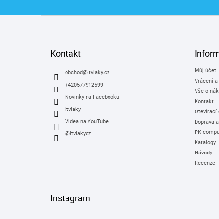
Z
á
p
a
Kontakt
Infor
t
Můj účet
í
obchod
@
itvlaky.cz
Vrácení a
+420577912599
Vše o nák
Novinky na Facebooku
Kontakt
itvlaky
Otevírací
Videa na YouTube
Doprava a
PK comput
@itvlakycz
Katalogy
Návody
Recenze
Instagram