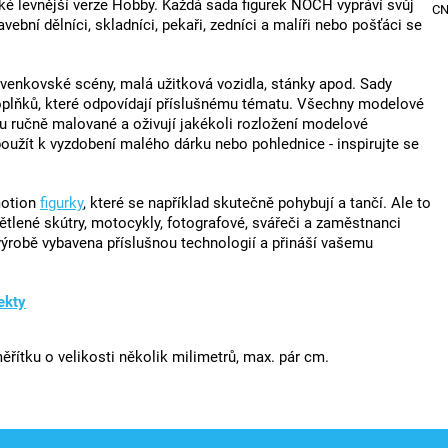
a také levnější verze Hobby. Každá sada figurek NOCH vypráví svůj
C
vební dělníci, skladníci, pekaři, zedníci a malíři nebo pošťáci se
, venkovské scény, malá užitková vozidla, stánky apod. Sady
doplňků, které odpovídají příslušnému tématu. Všechny modelové
u ručně malované a oživují jakékoli rozložení modelové
oužít k vyzdobení malého dárku nebo pohlednice - inspirujte se
motion
figurky
, které se například skutečně pohybují a tančí. Ale to
větlené skútry, motocykly, fotografové, svářeči a zaměstnanci
 výrobě vybavena příslušnou technologií a přináší vašemu
ekty
řítku o velikosti několik milimetrů, max. pár cm.