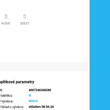
HLÍDAT
SDÍLET
oplňkové parametry
AN
:
4007246368280
N
Měřítko
:
NOCH
Výrobce
:
skladem 08.06.26
Sklad u výrobce
: