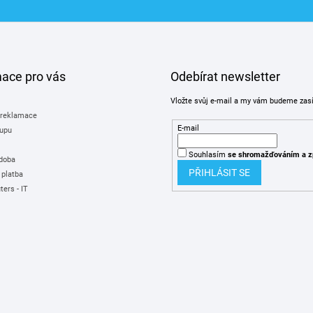
mace pro vás
Odebírat newsletter
Vložte svůj e-mail a my vám budeme zas
 reklamace
E-mail
upu
Souhlasím
se shromažďováním
a z
 doba
PŘIHLÁSIT SE
 platba
ers - IT