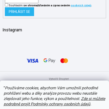
Souhlasím
se shromažďováním
a zpracováním
osobních údajů
.
PŘIHLÁSIT SE
Instagram
Vytvořil Shoptet
"
Používáme cookies, abychom Vám umožnili pohodlné
prohlížení webu a díky analýze provozu webu neustále
Copyright 2026
itvlaky.cz
. Všechna práva vyhrazena.
Upravit nastavení
cookies
zlepšovali jeho funkce, výkon a použitelnost.
Zde si můžete
podrobně projít Podmínky ochrany osobních údajů
.