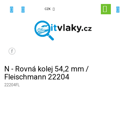
Přejít
na
NÁKUPN
CZK
obsah
KOŠÍK
N - Rovná kolej 54,2 mm /
Fleischmann 22204
22204FL