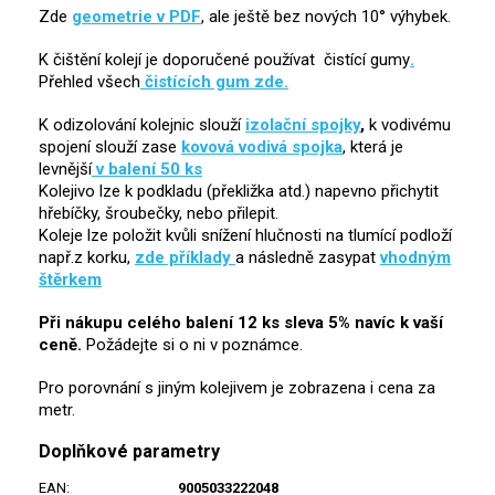
Zde
geometrie v PDF
, ale ještě bez nových 10° výhybek.
K čištění kolejí je doporučené používat
čistící gumy
.
Přehled všech
čistících gum zde.
K odizolování kolejnic slouží
izolační
spojky
,
k vodivému
spojení slouží zase
kovová vodivá spojka
, která je
levnější
v balení 50 ks
Kolejivo lze k podkladu (překližka atd.) napevno přichytit
hřebíčky, šroubečky, nebo přilepit.
Koleje lze položit kvůli snížení hlučnosti na tlumící podloží
např.z korku,
zde příklady
a následně zasypat
vhodným
štěrkem
Při nákupu celého balení 12 ks sleva 5% navíc k vaší
ceně.
Požádejte si o ni v poznámce.
Pro porovnání s jiným kolejivem je zobrazena i cena za
metr.
Doplňkové parametry
EAN
:
9005033222048