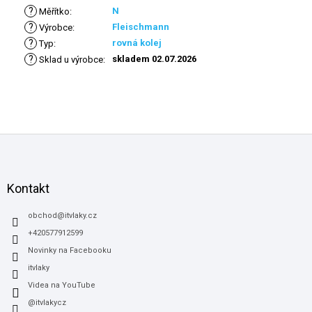
?
N
Měřítko
:
?
Fleischmann
Výrobce
:
?
rovná kolej
Typ
:
?
skladem 02.07.2026
Sklad u výrobce
:
Z
á
p
a
Kontakt
t
í
obchod
@
itvlaky.cz
+420577912599
Novinky na Facebooku
itvlaky
Videa na YouTube
@itvlakycz