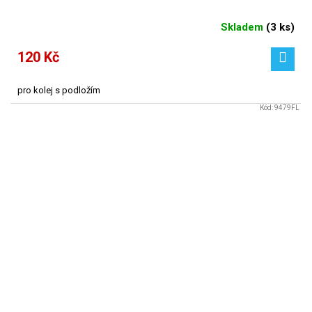
Skladem
(
3 ks
)
120 Kč
pro kolej s podložím
Kód:
9479FL