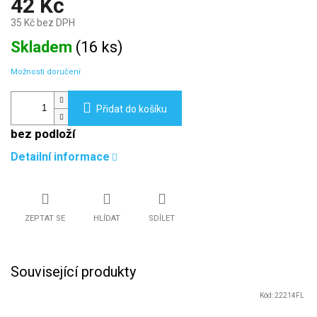
42 Kč
35 Kč bez DPH
Měrná
Skladem
(
16 ks
)
cena:
Možnosti doručení
Přidat do košíku
bez podloží
Detailní informace
ZEPTAT SE
HLÍDAT
SDÍLET
Související produkty
Kód:
22214FL