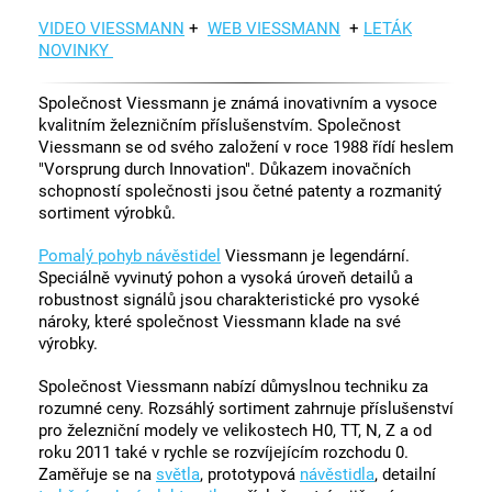
VIDEO VIESSMANN
+
WEB VIESSMANN
+
LETÁK
NOVINKY
Společnost Viessmann je známá inovativním a vysoce
kvalitním železničním příslušenstvím. Společnost
Viessmann se od svého založení v roce 1988 řídí heslem
"Vorsprung durch Innovation". Důkazem inovačních
schopností společnosti jsou četné patenty a rozmanitý
sortiment výrobků.
Pomalý pohyb návěstidel
Viessmann je legendární.
Speciálně vyvinutý pohon a vysoká úroveň detailů a
robustnost signálů jsou charakteristické pro vysoké
nároky, které společnost Viessmann klade na své
výrobky.
Společnost Viessmann nabízí důmyslnou techniku za
rozumné ceny. Rozsáhlý sortiment zahrnuje příslušenství
pro železniční modely ve velikostech H0, TT, N, Z a od
roku 2011 také v rychle se rozvíjejícím rozchodu 0.
Zaměřuje se na
světla
, prototypová
návěstidla
, detailní