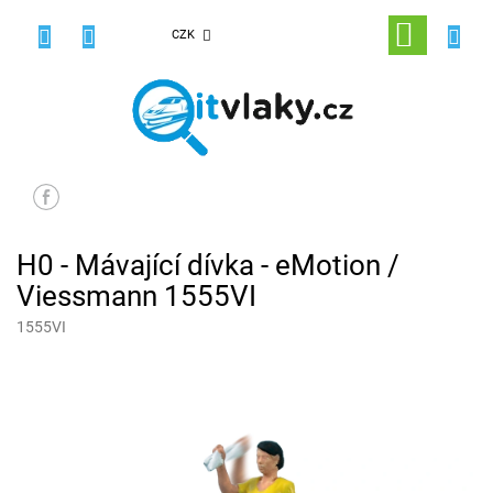
Přejít
na
NÁKUPNÍ
CZK
obsah
KOŠÍK
H0 - Mávající dívka - eMotion /
Viessmann 1555VI
1555VI