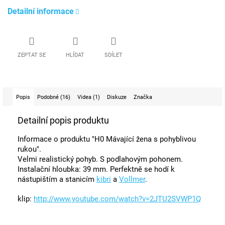
Detailní informace
ZEPTAT SE
HLÍDAT
SDÍLET
Popis
Podobné (16)
Videa (1)
Diskuze
Značka
Detailní popis produktu
Informace o produktu "H0 Mávající žena s pohyblivou
rukou".
Velmi realistický pohyb. S podlahovým pohonem.
Instalační hloubka: 39 mm. Perfektně se hodí k
nástupištím a stanicím
kibri
a
Vollmer
.
klip:
http://www.youtube.com/watch?v=2JTU2SVWP1Q