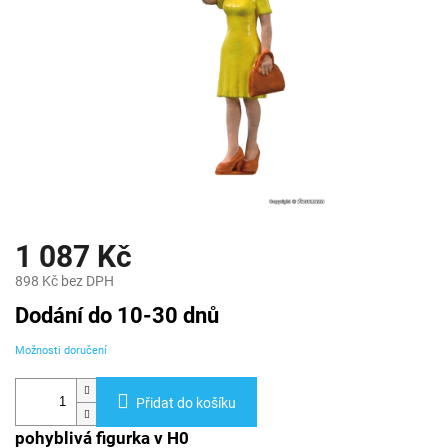
1 087 Kč
898 Kč bez DPH
Měrná
Dodání do 10-30 dnů
cena:
Možnosti doručení
Přidat do košíku
pohyblivá figurka v H0