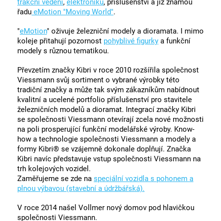
trakční vedení
,
elektroniku
, příslušenství a již známou
řadu
eMotion "Moving World"
.
"
eMotion
" oživuje železniční modely a dioramata. I mimo
koleje přitahují pozornost
pohyblivé figurky
a funkční
modely s různou tematikou.
Převzetím značky Kibri v roce 2010 rozšířila společnost
Viessmann svůj sortiment o vybrané výrobky této
tradiční značky a může tak svým zákazníkům nabídnout
kvalitní a ucelené portfolio příslušenství pro stavitele
železničních modelů a dioramat. Integrací značky Kibri
se společnosti Viessmann otevírají zcela nové možnosti
na poli prosperující funkční modelářské výroby. Know-
how a technologie společnosti Viessmann a modely a
formy Kibri® se vzájemně dokonale doplňují. Značka
Kibri navíc představuje vstup společnosti Viessmann na
trh kolejových vozidel.
Zaměřujeme se zde na
speciální vozidla s pohonem a
plnou výbavou (stavební a údržbářská).
V roce 2014 našel Vollmer nový domov pod hlavičkou
společnosti Viessmann.