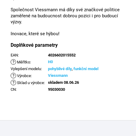
Společnost Viessmann má díky své značkové politice
zaměřené na budoucnost dobrou pozici i pro budoucí
výzvy.
Inovace, které se hýbou!
Doplňkové parametry
EAN
:
4026602015552
?
H0
Měřítko
:
Vylepšení modelu
:
pohyblivé díly
,
funkční model
?
Viessmann
Výrobce
:
?
skladem 08.06.26
Sklad u výrobce
:
CN
:
95030030
Z
á