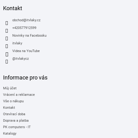
p
a
Kontakt
t
í
obchod
@
itvlaky.cz
+420577912599
Novinky na Facebooku
itvlaky
Videa na YouTube
@itvlakycz
Informace pro vás
Můj účet
Vrácení a reklamace
Vše o nákupu
Kontakt
Otevírací doba
Doprava a platba
PK computers - IT
Katalogy