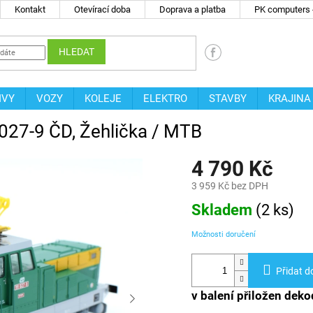
Kontakt
Otevírací doba
Doprava a platba
PK computers -
HLEDAT
IVY
VOZY
KOLEJE
ELEKTRO
STAVBY
KRAJINA
 027-9 ČD, Žehlička / MTB
4 790 Kč
3 959 Kč bez DPH
Měrná
Skladem
(
2 ks
)
cena:
Možnosti doručení
Přidat d
v balení přiložen deko