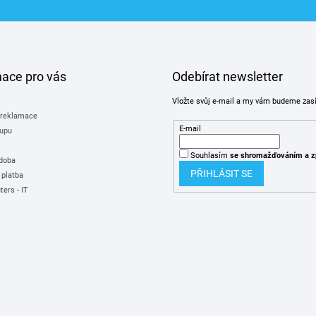
mace pro vás
Odebírat newsletter
Vložte svůj e-mail a my vám budeme zas
 reklamace
E-mail
upu
Souhlasím
se shromažďováním
a z
 doba
PŘIHLÁSIT SE
 platba
ers - IT