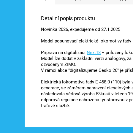
Detailní popis produktu
Novinka 2026, expedujeme od 27.1.2025
Model posunovací elektrické lokomotivy řady 
Příprava na digitalizaci
Next18
+ přiložený lok
Model lze dodat v základní verzi analogový, z
ozvučeným ZIMO.
V rámci akce "digitalizujeme Česko 26" je př
Elektrická lokomotiva řady E 458.0 (110) byla
generace, se záměrem nahrazení dieselových 
následovala sériová výroba 53kusů v letech 19
odporová regulace nahrazena tyristorovou v po
traťové službě.