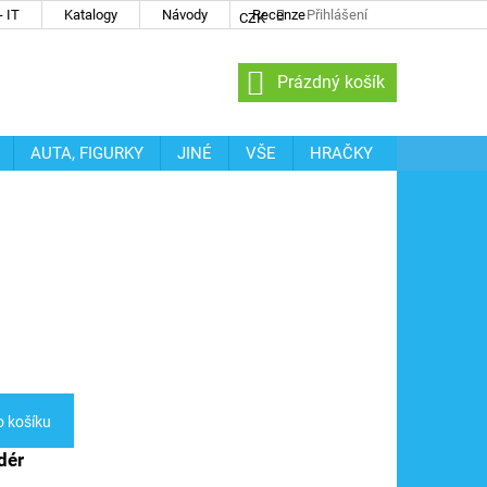
 IT
Katalogy
Návody
Recenze
Přihlášení
CZK
NÁKUPNÍ
Prázdný košík
KOŠÍK
AUTA, FIGURKY
JINÉ
VŠE
HRAČKY
o košíku
dér