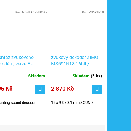
Kód:
MONTAZ ZVUK695
Kód:
MS591N18
ntáž zvukového
zvukový dekodér ZIMO
kodéru, verze F -
MS591N18 16bit /
5Kč
ZIMO MS591N18
Skladem
Skladem
(
3 ks
)
95 Kč
2 870 Kč
nting sound decoder
15 x 9,3 x 3,1 mm
SOUND