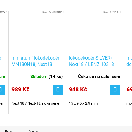
C290
Kód:
MN180N18
Kód:
10318LE
o
miniaturní lokodekodér
lokodekodér SILVER+
mo
MN180N18, Next18
Next18 / LENZ 10318
de
NEM662 / ZIMO
69
dem
Skladem
(
14 ks
)
Čeká se na další sérii
989 Kč
948 Kč
6
er
Next 18 / Next-18, nová série
15 x 9,5 x 2,9 mm
mou
s
Diskuze
Značka