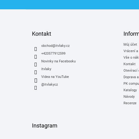
Z
á
p
a
Kontakt
Infor
t
Můj účet
í
obchod
@
itvlaky.cz
Vrácení a
+420577912599
Vše o nák
Novinky na Facebooku
Kontakt
itvlaky
Otevírací
Videa na YouTube
Doprava a
PK comput
@itvlakycz
Katalogy
Návody
Recenze
Instagram