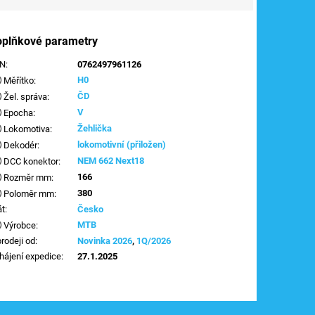
oplňkové parametry
AN
:
0762497961126
H0
Měřítko
:
ČD
Žel. správa
:
V
Epocha
:
Žehlička
Lokomotiva
:
lokomotivní (přiložen)
Dekodér
:
NEM 662 Next18
DCC konektor
:
166
Rozměr mm
:
380
Poloměr mm
:
át
:
Česko
MTB
Výrobce
:
prodeji od
:
Novinka 2026
,
1Q/2026
hájení expedice
:
27.1.2025