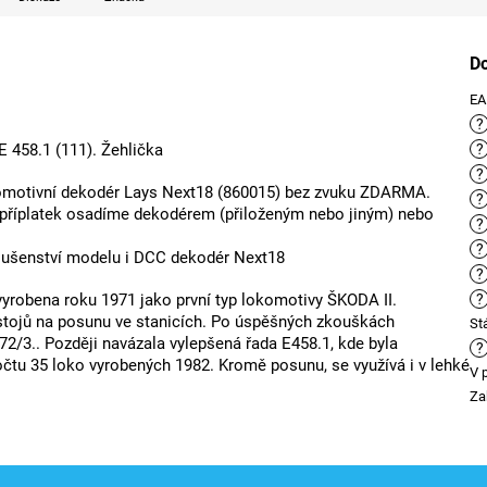
D
E
?
E 458.1 (111). Žehlička
?
?
omotivní dekodér Lays Next18 (860015) bez zvuku ZDARMA.
?
a příplatek osadíme dekodérem (přiloženým nebo jiným) nebo
?
?
íslušenství modelu i DCC dekodér Next18
?
 vyrobena roku 1971 jako první typ lokomotivy ŠKODA II.
?
stojů na posunu ve stanicích. Po úspěšných zkouškách
St
72/3.. Později navázala vylepšená řada E458.1, kde byla
?
čtu 35 loko vyrobených 1982. Kromě posunu, se využívá i v lehké
V 
Za