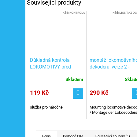
Související produkty
Kód:
KONTROLA
Kód:
MONTAZ DC
Důkladná kontrola
montáž lokomotivníh
LOKOMOTIVY před
dekodéru, verze 2 -
odesláním + testování
290Kč
Skladem
Skla
jízdy
119 Kč
290 Kč
služba pro náročné
Mounting locomotive decod
/ Montage der Lokdecoder
Popis
Podobné (16)
Související soubory (1)