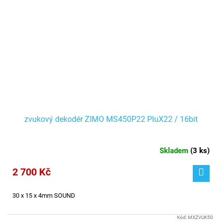
zvukový dekodér ZIMO MS450P22 PluX22 / 16bit
Skladem
(
3 ks
)
2 700 Kč
30 x 15 x 4mm SOUND
Kód:
MXZVUK50