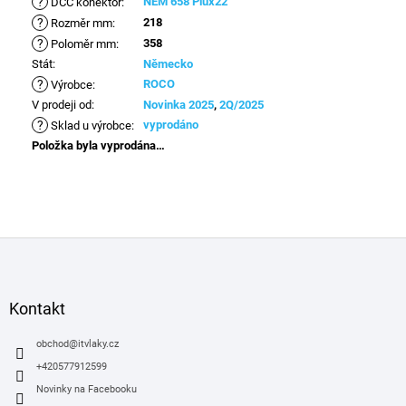
?
NEM 658 Plux22
DCC konektor
:
?
218
Rozměr mm
:
?
358
Poloměr mm
:
Stát
:
Německo
?
ROCO
Výrobce
:
V prodeji od
:
Novinka 2025
,
2Q/2025
?
vyprodáno
Sklad u výrobce
:
Položka byla vyprodána…
Z
á
p
a
Kontakt
t
í
obchod
@
itvlaky.cz
+420577912599
Novinky na Facebooku