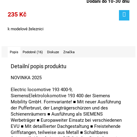
Dodání do 10-30 dnů
235 Kč
k modelové železnici
Popis
Podobné (16)
Diskuze
Značka
Detailní popis produktu
NOVINKA 2025
Electric locomotive 193 400-9,
Siemens
Elektrolokomotive 193 400 der Siemens
Mobility GmbH. Formvariante! ■ Mit neuer Ausführung
der Pufferbrust, der Langträgerschürzen und des
Schienenräumers ■ Ausführung als SIEMENS
Werbeträger ■ Europaweiter Einsatz bei verschiedenen
EVU ■ Mit detaillierter Dachgestaltung ■ Freistehende
Griffstangen, teilweise aus Metall ■ Schaltbares