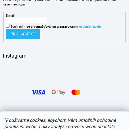
Vložte svůj e-mail a my vám budeme zasílat informace o nových produktech na
našem e-shopu.
E-mail
Souhlasím
se shromažďováním
a zpracováním
osobních údajů
.
PŘIHLÁSIT SE
Instagram
Vytvořil Shoptet
"
Používáme cookies, abychom Vám umožnili pohodlné
prohlížení webu a díky analýze provozu webu neustále