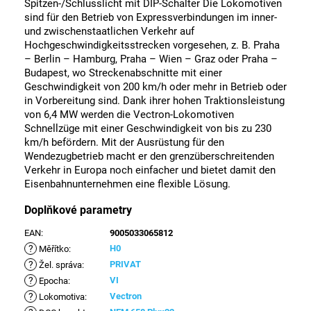
Spitzen-/Schlusslicht mit DIP-Schalter Die Lokomotiven
sind für den Betrieb von Expressverbindungen im inner-
und zwischenstaatlichen Verkehr auf
Hochgeschwindigkeitsstrecken vorgesehen, z. B. Praha
– Berlin – Hamburg, Praha – Wien – Graz oder Praha –
Budapest, wo Streckenabschnitte mit einer
Geschwindigkeit von 200 km/h oder mehr in Betrieb oder
in Vorbereitung sind. Dank ihrer hohen Traktionsleistung
von 6,4 MW werden die Vectron-Lokomotiven
Schnellzüge mit einer Geschwindigkeit von bis zu 230
km/h befördern. Mit der Ausrüstung für den
Wendezugbetrieb macht er den grenzüberschreitenden
Verkehr in Europa noch einfacher und bietet damit den
Eisenbahnunternehmen eine flexible Lösung.
Doplňkové parametry
EAN
:
9005033065812
?
H0
Měřítko
:
?
PRIVAT
Žel. správa
:
?
VI
Epocha
:
?
Vectron
Lokomotiva
: