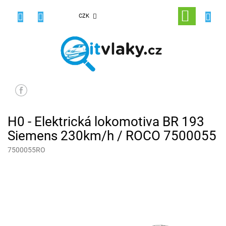
Přejít
na
NÁKUPNÍ
CZK
obsah
KOŠÍK
H0 - Elektrická lokomotiva BR 193
Siemens 230km/h / ROCO 7500055
7500055RO