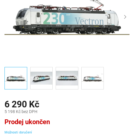
6 290 Kč
5 198 Kč bez DPH
Měrná
Prodej ukončen
cena:
Možnosti doručení