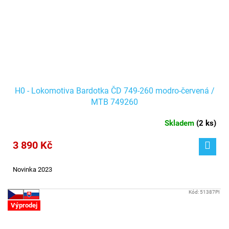
H0 - Lokomotiva Bardotka ČD 749-260 modro-červená /
MTB 749260
Skladem
(
2 ks
)
3 890 Kč
Novinka 2023
Kód:
51387PI
Výprodej