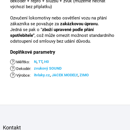
dekodér + repro + službu + zvuk (můžeme nechat
výchozí bez příplatku)
Ozvučení lokomotivy nebo osvětlení vozu na přání
zákazníka se považuje za
zakázkovou úpravu.
Jedná se pak o
"
zboží upravené podle přání
spotřebitele"
, což může omezit možnost standardního
odstoupení od smlouvy bez udání důvodu.
Doplňkové parametry
?
N
,
TT
,
H0
Měřítko
:
?
zvukový SOUND
Dekodér
:
?
itvlaky.cz
,
JACEK MODELY
,
ZIMO
Výrobce
:
Z
á
p
a
Kontakt