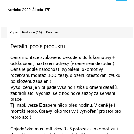
Novinka 2022, Škoda 47E
Popis
Podobné (16)
Diskuze
Detailní popis produktu
Cena montáže zvukového dekodéru do lokomotivy +
odzkoušení, nastavení adresy (v ceně není dekodér!)
Cena je podle náročnosti (vybalení lokomotivy,
rozebrání, montáž DCC, testy, složení, otestování zvuku
po složení, zabalení)
Vyšší cena je v případě vyššího rizika ulomení detailů,
zábradlí atd. Vychází se z hodinové sazby za servisní
práce.
Tj. např. verze E zabere něco přes hodinu. V ceně je i
montáž repro, úpravy lokomotivy ( vytvoření prostor pro
repro atd.)
Objednávka musí mít vždy 3 - 5 položek - lokomotivu +