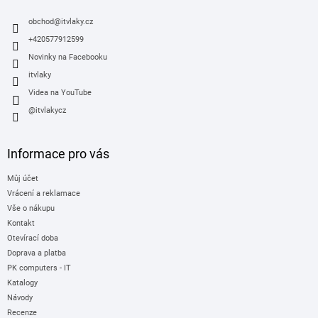
t
í
obchod
@
itvlaky.cz
+420577912599
Novinky na Facebooku
itvlaky
Videa na YouTube
@itvlakycz
Informace pro vás
Můj účet
Vrácení a reklamace
Vše o nákupu
Kontakt
Otevírací doba
Doprava a platba
PK computers - IT
Katalogy
Návody
Recenze