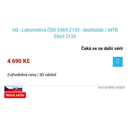
H0 - Lokomotiva ČSD E669.2133 - šestikolák / MTB
E669 2133
Čeká se na další sérii
4 690 Kč
Zvýhodněná cena / 3D náhled
Kód:
MTBH0749260
Nová série