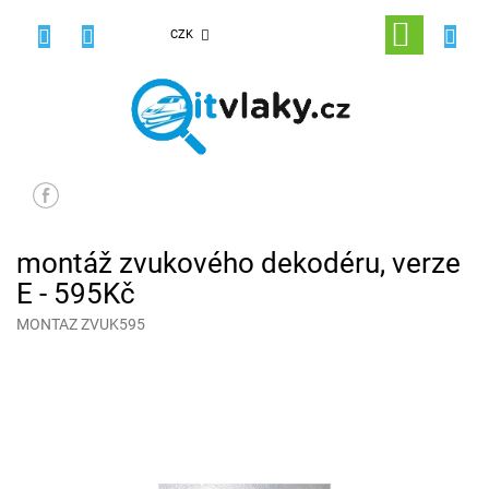
Přejít
na
NÁKUPNÍ
CZK
obsah
KOŠÍK
montáž zvukového dekodéru, verze
E - 595Kč
MONTAZ ZVUK595