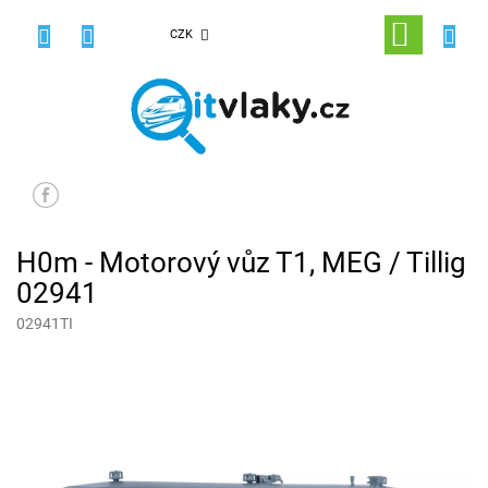
Přejít
na
NÁKUPNÍ
CZK
obsah
KOŠÍK
H0m - Motorový vůz T1, MEG / Tillig
02941
02941TI