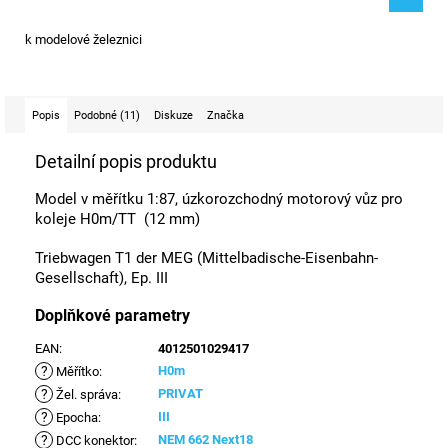
k modelové železnici
Popis
Podobné (11)
Diskuze
Značka
Detailní popis produktu
Model v měřítku 1:87, úzkorozchodný motorový vůz pro
koleje H0m/TT (12 mm)
Triebwagen T1 der MEG (Mittelbadische-Eisenbahn-
Gesellschaft), Ep. III
Doplňkové parametry
EAN
:
4012501029417
?
H0m
Měřítko
:
?
PRIVAT
Žel. správa
:
?
III
Epocha
:
?
NEM 662 Next18
DCC konektor
: