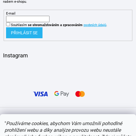
našem e-shopu.
E-mail
Souhlasím
se shromažďováním
a zpracováním
osobních údajů
.
PŘIHLÁSIT SE
Instagram
Vytvořil Shoptet
"
Používáme cookies, abychom Vám umožnili pohodlné
prohlížení webu a díky analýze provozu webu neustále
Copyright 2026
itvlaky.cz
. Všechna práva vyhrazena.
Upravit nastavení cookies