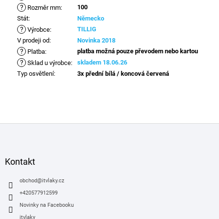
?
100
Rozměr mm
:
Stát
:
Německo
?
TILLIG
Výrobce
:
V prodeji od
:
Novinka 2018
?
platba možná pouze převodem nebo kartou
Platba
:
?
skladem 18.06.26
Sklad u výrobce
:
Typ osvětlení
:
3x přední bílá / koncová červená
Z
á
p
a
Kontakt
t
í
obchod
@
itvlaky.cz
+420577912599
Novinky na Facebooku
itvlaky