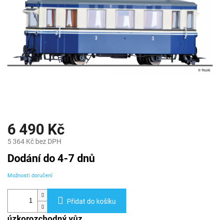
6 490 Kč
5 364 Kč bez DPH
Měrná
Dodání do 4-7 dnů
cena:
Možnosti doručení
Přidat do košíku
úzkorozchodný vůz