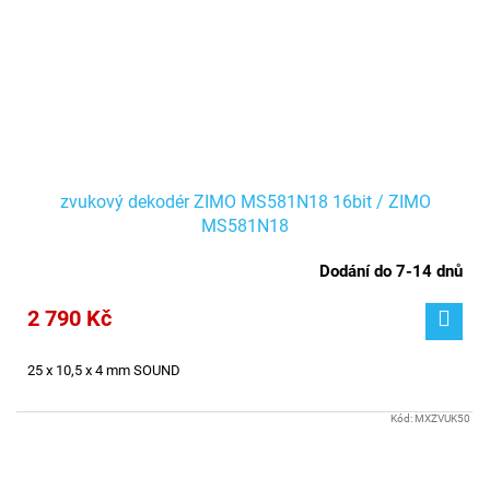
zvukový dekodér ZIMO MS581N18 16bit / ZIMO
MS581N18
Dodání do 7-14 dnů
2 790 Kč
25 x 10,5 x 4 mm
SOUND
Kód:
MXZVUK50