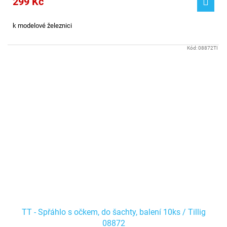
299 Kč
k modelové železnici
Kód:
08872TI
TT - Spřáhlo s očkem, do šachty, balení 10ks / Tillig
08872