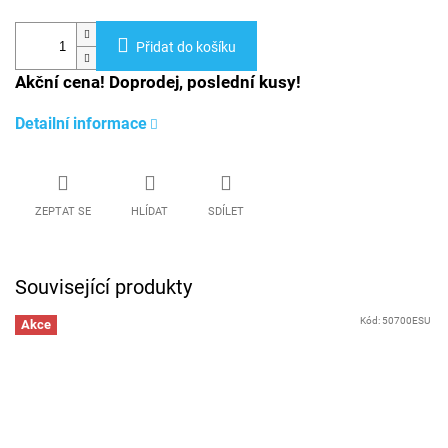
Přidat do košíku
Akční cena! Doprodej, poslední kusy!
Detailní informace
ZEPTAT SE
HLÍDAT
SDÍLET
Související produkty
Kód:
50700ESU
Akce