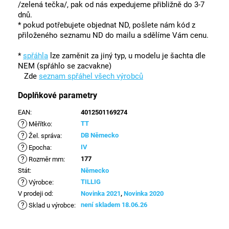
/zelená tečka/, pak od nás expedujeme přibližně do 3-7
dnů.
* pokud potřebujete objednat ND, pošlete nám kód z
přiloženého seznamu ND do mailu a sdělíme Vám cenu.
*
spřáhla
lze zaměnit za jiný typ, u modelu je šachta dle
NEM (spřáhlo se zacvakne)
Zde
seznam spřáhel všech výrobců
Doplňkové parametry
EAN
:
4012501169274
?
TT
Měřítko
:
?
DB Německo
Žel. správa
:
?
IV
Epocha
:
?
177
Rozměr mm
:
Stát
:
Německo
?
TILLIG
Výrobce
:
V prodeji od
:
Novinka 2021
,
Novinka 2020
?
není skladem 18.06.26
Sklad u výrobce
: