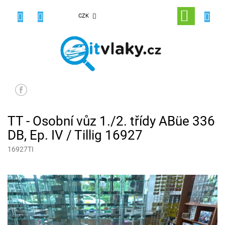
Přejít
na
NÁKUPNÍ
CZK
obsah
KOŠÍK
TT - Osobní vůz 1./2. třídy ABüe 336
DB, Ep. IV / Tillig 16927
16927TI