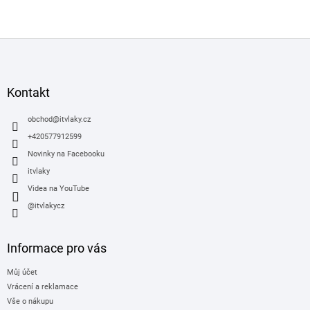
Z
á
p
a
Kontakt
t
í
obchod
@
itvlaky.cz
+420577912599
Novinky na Facebooku
itvlaky
Videa na YouTube
@itvlakycz
Informace pro vás
Můj účet
Vrácení a reklamace
Vše o nákupu