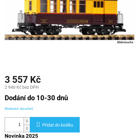
3 557 Kč
2 940 Kč bez DPH
Měrná
Dodání do 10-30 dnů
cena:
Možnosti doručení
Přidat do košíku
Novinka 2025