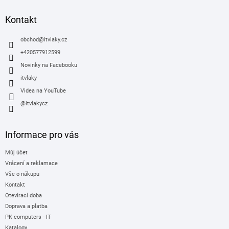
p
a
Kontakt
t
í
obchod
@
itvlaky.cz
+420577912599
Novinky na Facebooku
itvlaky
Videa na YouTube
@itvlakycz
Informace pro vás
Můj účet
Vrácení a reklamace
Vše o nákupu
Kontakt
Otevírací doba
Doprava a platba
PK computers - IT
Katalogy