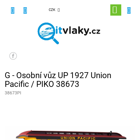
Přejít
na
NÁKUPNÍ
CZK
obsah
KOŠÍK
G - Osobní vůz UP 1927 Union
Pacific / PIKO 38673
38673PI