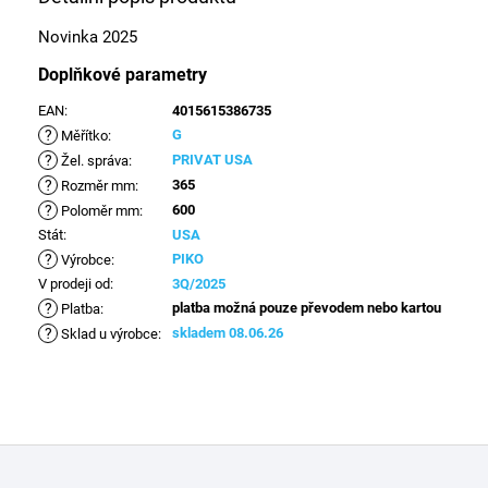
Novinka 2025
Doplňkové parametry
EAN
:
4015615386735
?
G
Měřítko
:
?
PRIVAT USA
Žel. správa
:
?
365
Rozměr mm
:
?
600
Poloměr mm
:
Stát
:
USA
?
PIKO
Výrobce
:
V prodeji od
:
3Q/2025
?
platba možná pouze převodem nebo kartou
Platba
:
?
skladem 08.06.26
Sklad u výrobce
:
Z
á