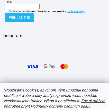
E-mail
Souhlasím
se shromažďováním
a zpracováním
osobních údajů
.
PŘIHLÁSIT SE
Instagram
Vytvořil Shoptet
"
Používáme cookies, abychom Vám umožnili pohodlné
prohlížení webu a díky analýze provozu webu neustále
Copyright 2026
itvlaky.cz
. Všechna práva vyhrazena.
Upravit nastavení cookies
zlepšovali jeho funkce, výkon a použitelnost.
Zde si můžete
podrobně projít Podmínky ochrany osobních údajů
.