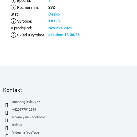
?
V
Epocha
:
?
282
Rozměr mm
:
Stát
:
Česko
?
TILLIG
Výrobce
:
V prodeji od
:
Novinka 2023
?
skladem 18.06.26
Sklad u výrobce
:
Z
á
p
a
Kontakt
t
í
obchod
@
itvlaky.cz
+420577912599
Novinky na Facebooku
itvlaky
Videa na YouTube