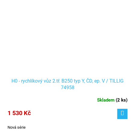
H0 - rychlíkový vůz 2.tř. B250 typ Y, ČD, ep. V / TILLIG
74958
Skladem
(
2 ks
)
1 530 Kč
Nová série