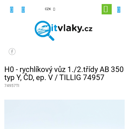
Přejít
na
NÁKUPNÍ
CZK
obsah
KOŠÍK
H0 - rychlíkový vůz 1./2.třídy AB 350
typ Y, ČD, ep. V / TILLIG 74957
74957TI