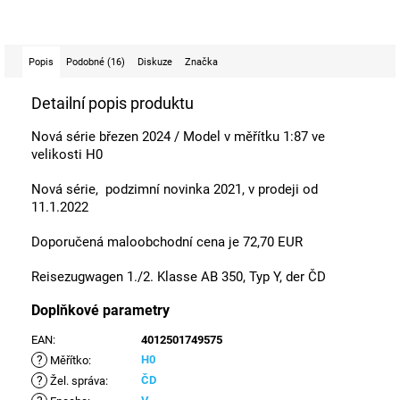
Popis
Podobné (16)
Diskuze
Značka
Detailní popis produktu
Nová série březen 2024 / Model v měřítku 1:87 ve
velikosti H0
Nová série, podzimní novinka 2021, v prodeji od
11.1.2022
Doporučená maloobchodní cena je 72,70 EUR
Reisezugwagen 1./2. Klasse AB 350, Typ Y, der ČD
Doplňkové parametry
EAN
:
4012501749575
?
H0
Měřítko
:
?
ČD
Žel. správa
: