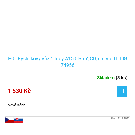
H0 - Rychlíkový vůz 1.třídy A150 typ Y, ČD, ep. V / TILLIG
74956
Skladem
(
3 ks
)
1 530 Kč
Nová série
Kód:
74958TI