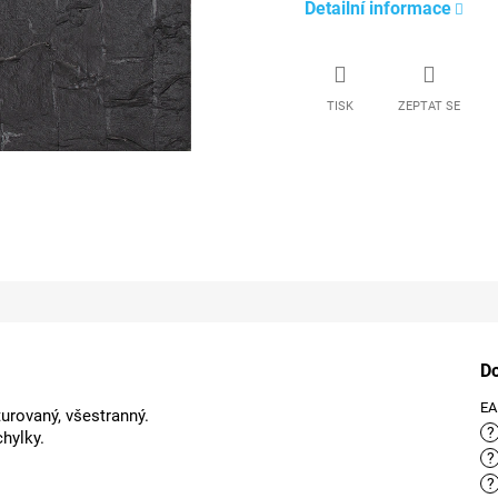
Detailní informace
TISK
ZEPTAT SE
D
E
turovaný, všestranný.
?
hylky.
?
?