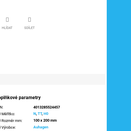
HLÍDAT
SDÍLET
oplňkové parametry
AN
:
4013285524457
N
,
TT
,
H0
Měřítko
:
100 x 200 mm
Rozměr mm
:
Auhagen
Výrobce
: