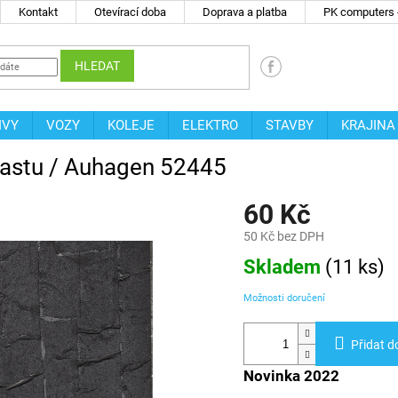
Kontakt
Otevírací doba
Doprava a platba
PK computers -
HLEDAT
IVY
VOZY
KOLEJE
ELEKTRO
STAVBY
KRAJINA
plastu / Auhagen 52445
60 Kč
50 Kč bez DPH
Měrná
Skladem
(
11 ks
)
cena:
Možnosti doručení
Přidat d
Novinka 2022