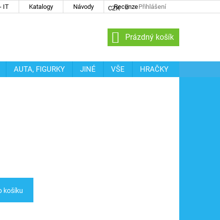
 IT
Katalogy
Návody
Recenze
Přihlášení
CZK
NÁKUPNÍ
Prázdný košík
KOŠÍK
AUTA, FIGURKY
JINÉ
VŠE
HRAČKY
o košíku