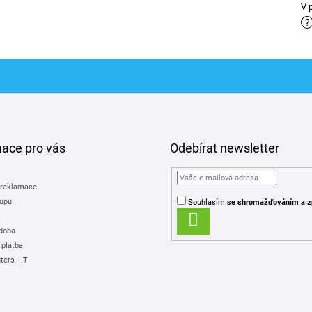
V 
?
mace pro vás
Odebírat newsletter
 reklamace
upu
Souhlasím
se shromažďováním
a z
PŘIHLÁSIT
 doba
SE
 platba
ers - IT