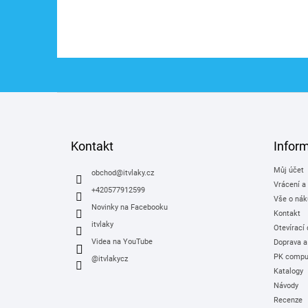
Z
á
p
a
Kontakt
Infor
t
Můj účet
í
obchod
@
itvlaky.cz
Vrácení a
+420577912599
Vše o nák
Novinky na Facebooku
Kontakt
itvlaky
Otevírací
Videa na YouTube
Doprava a
PK comput
@itvlakycz
Katalogy
Návody
Recenze