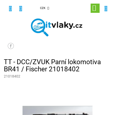
Přejít
na
NÁKUPNÍ
CZK
obsah
KOŠÍK
TT - DCC/ZVUK Parní lokomotiva
BR41 / Fischer 21018402
21018402