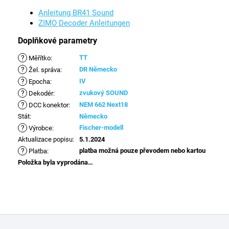
Anleitung BR41 Sound
ZIMO Decoder Anleitungen
Doplňkové parametry
?
TT
Měřítko
:
?
DR Německo
Žel. správa
:
?
IV
Epocha
:
?
zvukový SOUND
Dekodér
:
?
NEM 662 Next18
DCC konektor
:
Stát
:
Německo
?
Fischer-modell
Výrobce
:
Aktualizace popisu
:
5.1.2024
?
platba možná pouze převodem nebo kartou
Platba
:
Položka byla vyprodána…
Z