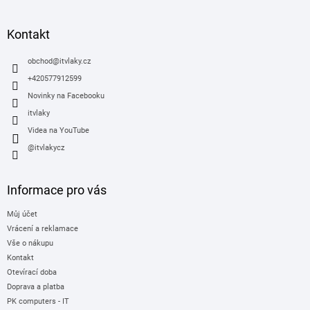
á
p
a
Kontakt
t
í
obchod
@
itvlaky.cz
+420577912599
Novinky na Facebooku
itvlaky
Videa na YouTube
@itvlakycz
Informace pro vás
Můj účet
Vrácení a reklamace
Vše o nákupu
Kontakt
Otevírací doba
Doprava a platba
PK computers - IT