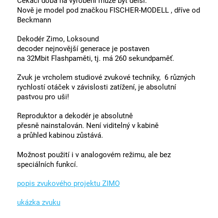
Čekací doba na vyrobení může být delší.
Nově je model pod značkou FISCHER-MODELL , dříve od
Beckmann
Dekodér Zimo
,
Loksound
decoder
nejnovější
generace
je postaven
na
32Mbit
Flash
paměti, tj. má
260 sekund
paměť
.
Zvuk
je vrcholem
studiové
zvukové techniky,
6 různých
rychlostí
otáček
v závislosti zatížení, je
absolutní
pastvou pro
uši
!
Reproduktor
a
dekodér je
absolutně
přesně
nainstalován
. Není
viditelný
v kabině
a
průhled
kabinou
zůstává
.
Možnost použití i
v analogovém
režimu, ale bez
s
peciálních
funkcí
.
popis zvukového projektu ZIMO
ukázka zvuku