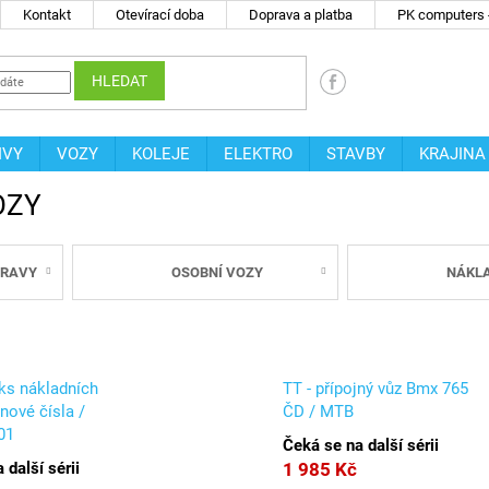
Kontakt
Otevírací doba
Doprava a platba
PK computers -
HLEDAT
IVY
VOZY
KOLEJE
ELEKTRO
STAVBY
KRAJINA
OZY
PRAVY
OSOBNÍ VOZY
NÁKLA
 ks nákladních
TT - přípojný vůz Bmx 765
nové čísla /
ČD / MTB
01
Čeká se na další sérii
 další sérii
1 985 Kč