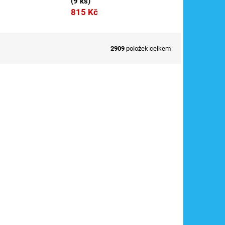
(
9 ks
)
815 Kč
2909
položek celkem
38BT
Kód:
24190TR
Novinka
H0 - set plošinových vozů Ks s tahači Liaz
706 / TRIX 24190