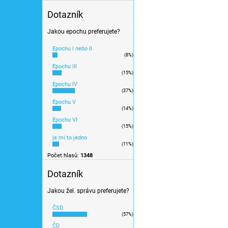
Sudexpress S854006
Dotazník
Jakou epochu preferujete?
7 290 Kč
Epochu I nebo II
(8%)
Novinka 2026
Epochu III
(15%)
Novinka
Epochu IV
(37%)
Epochu V
Výprodej
(14%)
Epochu VI
(15%)
je mi to jedno
(11%)
Počet hlasů:
1348
Dotazník
Jakou žel. správu preferujete?
ČSD
H0 - set 3 vozů na syp
(57%)
Ep. IV / ROCO 6600177
ČD