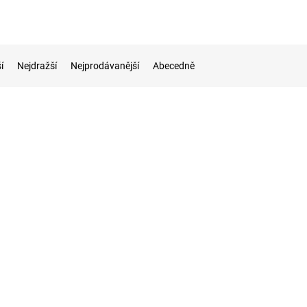
í
Nejdražší
Nejprodávanější
Abecedně
Kód:
502569TI
Kód:
MTB1630
Novinka
SD, ep. IV / TILLIG
TT - set el. lokomotivy 163 035 ČD + 2
osobní vozy Bt osvětlené / MTB