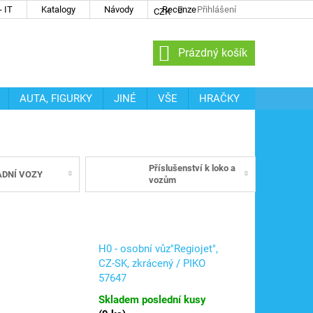
 IT
Katalogy
Návody
Recenze
Přihlášení
CZK
NÁKUPNÍ
Prázdný košík
KOŠÍK
AUTA, FIGURKY
JINÉ
VŠE
HRAČKY
Příslušenství k loko a
DNÍ VOZY
vozům
H0 - osobní vůz"Regiojet",
CZ-SK, zkrácený / PIKO
57647
Skladem poslední kusy