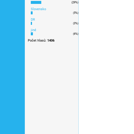
(29%)
Skladem
Slovensko
(5%)
DR
5 190 Kč
(3%)
jiné
(6%)
Novinka 2025 / u výrobce vyp
Počet hlasů:
1406
Novinka
TT - Vůz pro přepravu 