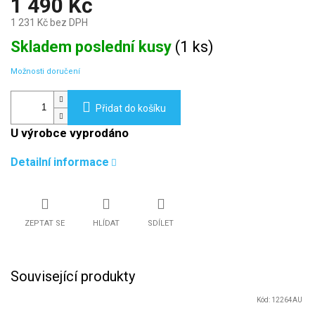
1 490 Kč
1 231 Kč bez DPH
Měrná
Skladem poslední kusy
(
1 ks
)
cena:
Možnosti doručení
Přidat do košíku
U výrobce vyprodáno
Detailní informace
ZEPTAT SE
HLÍDAT
SDÍLET
Související produkty
Kód:
12264AU