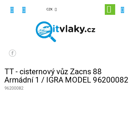
Přejít
na
NÁKUPN
CZK
obsah
KOŠÍK
TT - cisternový vůz Zacns 88
Armádní 1 / IGRA MODEL 96200082
96200082