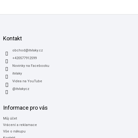
Z
á
p
a
Kontakt
t
í
obchod
@
itvlaky.cz
+420577912599
Novinky na Facebooku
itvlaky
Videa na YouTube
@itvlakycz
Informace pro vás
Můj účet
Vrácení a reklamace
Vše o nákupu
Kontakt