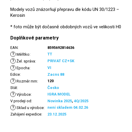
Modely vozů znázorňují přepravu dle kódu UN 30/1223 –
Kerosin
* foto může být dočasně obdobných vozů ve velikosti H0
Doplňkové parametry
EAN
:
8595692814636
?
TT
Měřítko
:
?
PRIVAT CZ+SK
Žel. správa
:
?
VI
Epocha
:
Edice
:
Zacns 88
?
120
Rozměr mm
:
Stát
:
Česko
?
IGRA MODEL
Výrobce
:
V prodeji od
:
Novinka 2025
,
4Q/2025
?
není skladem 04.02.26
Sklad u výrobce
:
Zahájení expedice
:
23.12.2025