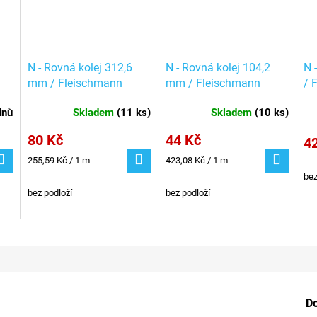
m
N - Rovná kolej 312,6
N - Rovná kolej 104,2
N 
mm / Fleischmann
mm / Fleischmann
/ 
22202
22203
dnů
Skladem
(
11 ks
)
Skladem
(
10 ks
)
80 Kč
44 Kč
4
Měrná
Měrná
255,59 Kč / 1 m
423,08 Kč / 1 m
cena:
cena:
bez
bez podloží
bez podloží
D