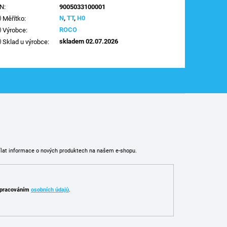
AN
:
9005033100001
N
,
TT
,
H0
Měřítko
:
ROCO
Výrobce
:
skladem 02.07.2026
Sklad u výrobce
:
ílat informace o nových produktech na našem e-shopu.
pracováním
osobních údajů
.