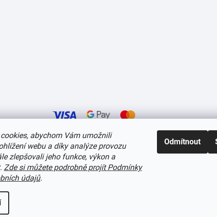
cookies, abychom Vám umožnili
Odmítnout
ohlížení webu a díky analýze provozu
í cookies
e zlepšovali jeho funkce, výkon a
t.
Zde si můžete podrobně projít Podmínky
bních údajů
.
í