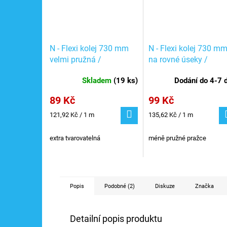
N - Flexi kolej 730 mm
N - Flexi kolej 730 m
velmi pružná /
na rovné úseky /
Fleischmann 22200
Fleischmann 22201
Skladem
(
19 ks
)
Dodání do 4-7 
89 Kč
99 Kč
Měrná
Měrná
121,92 Kč / 1 m
135,62 Kč / 1 m
cena:
cena:
extra tvarovatelná
méně pružné pražce
Popis
Podobné (2)
Diskuze
Značka
Detailní popis produktu