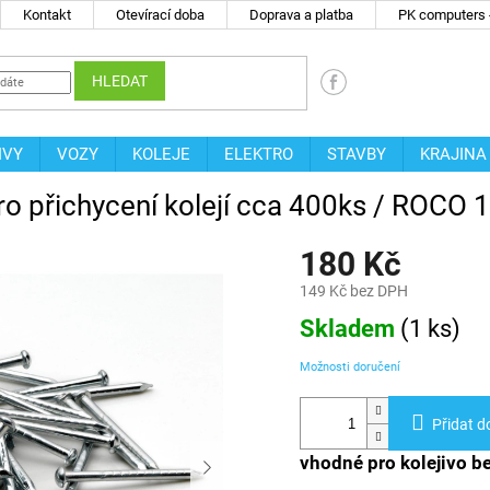
Kontakt
Otevírací doba
Doprava a platba
PK computers -
HLEDAT
IVY
VOZY
KOLEJE
ELEKTRO
STAVBY
KRAJINA
ro přichycení kolejí cca 400ks / ROCO
180 Kč
149 Kč bez DPH
Měrná
Skladem
(
1 ks
)
cena:
Možnosti doručení
Přidat d
vhodné pro kolejivo b