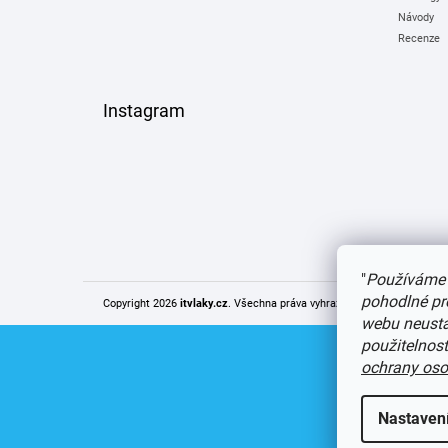
Návody
Recenze
Instagram
"
Používáme 
pohodlné pr
Copyright 2026
itvlaky.cz
. Všechna práva vyhrazena.
Upravit nastaven
webu neustál
použitelnos
ochrany oso
Nastaven