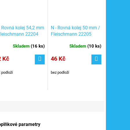
- Rovná kolej 54,2 mm
N - Rovná kolej 50 mm /
Fleischmann 22204
Fleischmann 22205
Skladem
(
16 ks
)
Skladem
(
10 ks
)
2 Kč
46 Kč
 podloží
bez podloží
oplňkové parametry