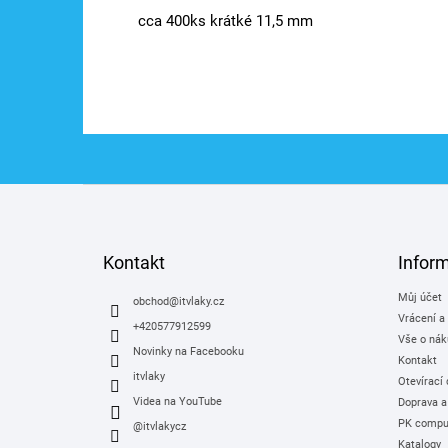
cca 400ks krátké 11,5 mm
Z
á
p
a
Kontakt
Infor
t
Můj účet
í
obchod
@
itvlaky.cz
Vrácení a
+420577912599
Vše o nák
Novinky na Facebooku
Kontakt
itvlaky
Otevírací
Videa na YouTube
Doprava a
PK comput
@itvlakycz
Katalogy