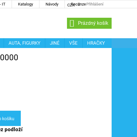
 IT
Katalogy
Návody
Recenze
Přihlášení
CZK
NÁKUPNÍ
Prázdný košík
KOŠÍK
AUTA, FIGURKY
JINÉ
VŠE
HRAČKY
 10000
o košíku
ez podloží