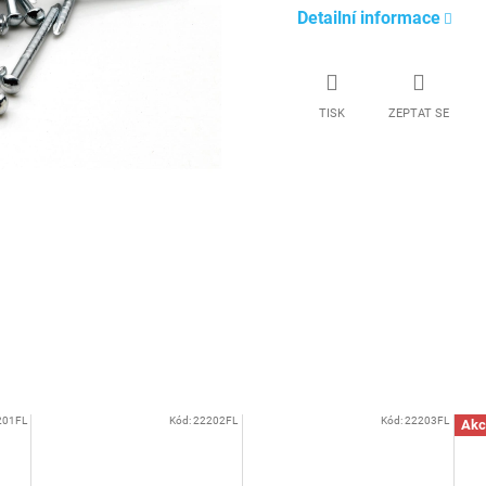
Detailní informace
TISK
ZEPTAT SE
201FL
Kód:
22202FL
Kód:
22203FL
Akc