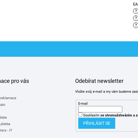
E
?
?
?
mace pro vás
Odebírat newsletter
Vložte svůj e-mail a my vám budeme zas
 reklamace
E-mail
upu
Souhlasím
se shromažďováním
a z
 doba
PŘIHLÁSIT SE
 platba
ers - IT