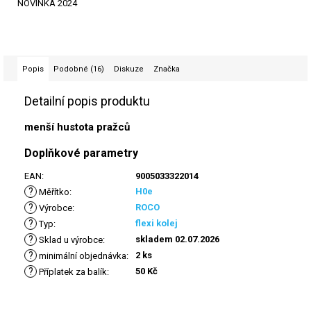
NOVINKA 2024
Popis
Podobné (16)
Diskuze
Značka
Detailní popis produktu
menší hustota pražců
Doplňkové parametry
EAN
:
9005033322014
?
H0e
Měřítko
:
?
ROCO
Výrobce
:
?
flexi kolej
Typ
:
?
skladem 02.07.2026
Sklad u výrobce
:
?
2 ks
minimální objednávka
:
?
50 Kč
Příplatek za balík
: