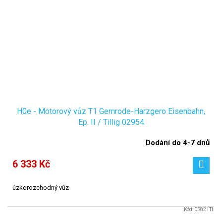
H0e - Motorový vůz T1 Gernrode-Harzgero Eisenbahn,
Ep. II / Tillig 02954
Dodání do 4-7 dnů
6 333 Kč
úzkorozchodný
vůz
Kód:
05821TI