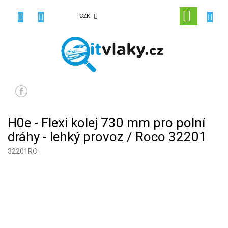
Přejít
na
NÁKUPN
CZK
obsah
KOŠÍK
H0e - Flexi kolej 730 mm pro polní
dráhy - lehký provoz / Roco 32201
32201RO