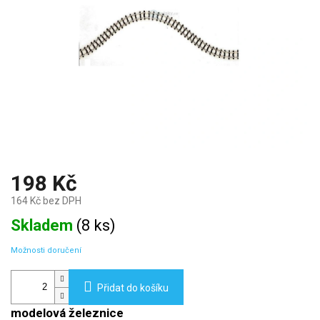
198 Kč
164 Kč bez DPH
Měrná
Skladem
(
8 ks
)
cena:
Možnosti doručení
Přidat do košíku
modelová železnice