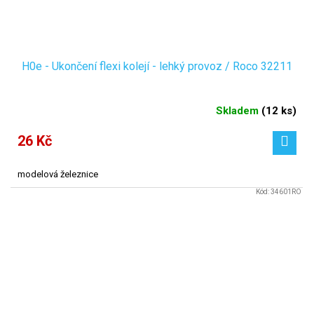
H0e - Ukončení flexi kolejí - lehký provoz / Roco 32211
Skladem
(
12 ks
)
26 Kč
modelová železnice
Kód:
34601RO