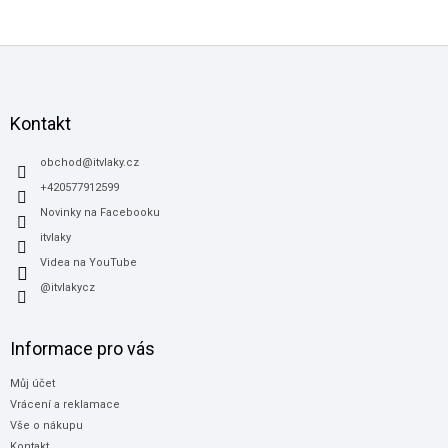
Z
á
p
a
Kontakt
t
í
obchod
@
itvlaky.cz
+420577912599
Novinky na Facebooku
itvlaky
Videa na YouTube
@itvlakycz
Informace pro vás
Můj účet
Vrácení a reklamace
Vše o nákupu
Kontakt