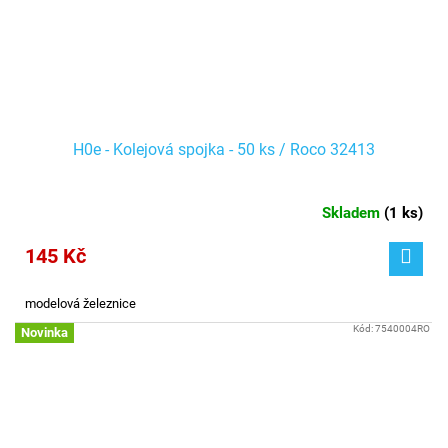
H0e - Kolejová spojka - 50 ks / Roco 32413
Skladem
(
1 ks
)
145 Kč
modelová železnice
Kód:
7540004RO
Novinka