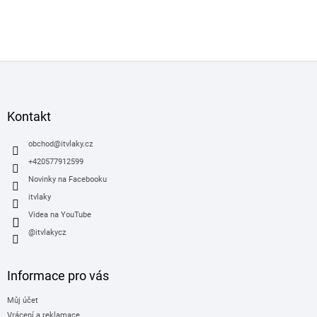
Z
á
p
a
Kontakt
t
í
obchod
@
itvlaky.cz
+420577912599
Novinky na Facebooku
itvlaky
Videa na YouTube
@itvlakycz
Informace pro vás
Můj účet
Vrácení a reklamace