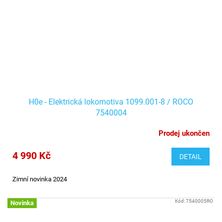
H0e - Elektrická lokomotiva 1099.001-8 / ROCO
7540004
Prodej ukončen
4 990 Kč
DETAIL
Zimní novinka 2024
Kód:
7540005RO
Novinka