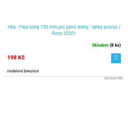
H0e - Flexi kolej 730 mm pro polní dráhy - lehký provoz /
Roco 32201
Skladem
(
8 ks
)
198 Kč
modelová železnice
Kód:
32413RO