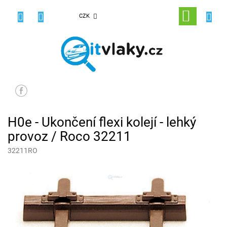
Přejít
na
NÁKUPNÍ
CZK
obsah
KOŠÍK
H0e - Ukončení flexi kolejí - lehký
provoz / Roco 32211
32211RO