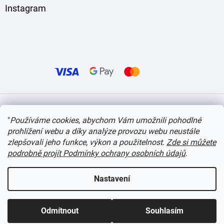
Instagram
Vytvořil Shoptet
"
Používáme cookies, abychom Vám umožnili pohodlné
prohlížení webu a díky analýze provozu webu neustále
Copyright 2026
itvlaky.cz
. Všechna práva vyhrazena.
Upravit nastavení cookies
zlepšovali jeho funkce, výkon a použitelnost.
Zde si můžete
podrobně projít Podmínky ochrany osobních údajů
.
Nastavení
Odmítnout
Souhlasím