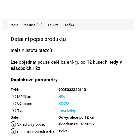
Popis
Podobné (16)
Diskuze
Značka
Detailní popis produktu
malá hustota pražců
Lze objednat pouze celé balení- tj. po 12 kusech,
tedy v
násobcích 12x
Doplňkové parametry
EAN
:
9005033322113
?
H0e
Měřítko
:
?
ROCO
Výrobce
:
?
flexi kolej
Typ
:
Balení
:
Od výrobce po 12 ks
?
skladem 02.07.2026
Sklad u výrobce
:
?
12 ks
minimální objednávka
: