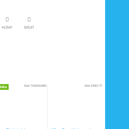
HLÍDAT
SDÍLET
Kód:
7540004RO
Kód:
05821TI
inka