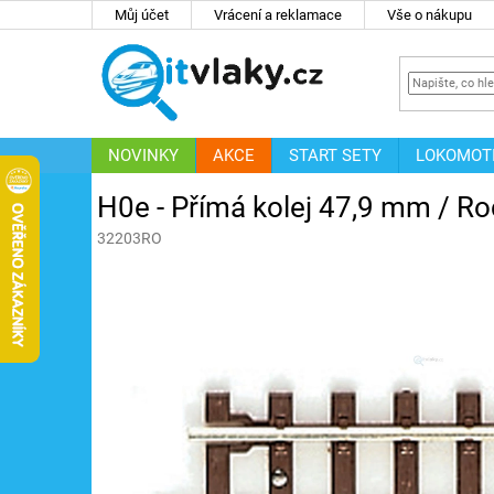
Přejít
Můj účet
Vrácení a reklamace
Vše o nákupu
na
obsah
NOVINKY
AKCE
START SETY
LOKOMOT
IT
ZNAČKY
H0e - Přímá kolej 47,9 mm / R
32203RO