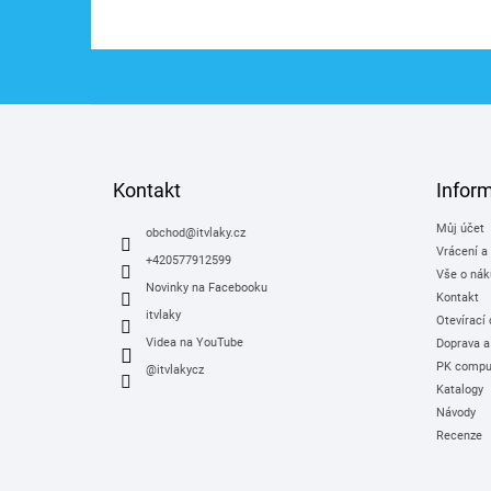
Z
á
p
a
Kontakt
Infor
t
Můj účet
í
obchod
@
itvlaky.cz
Vrácení a
+420577912599
Vše o nák
Novinky na Facebooku
Kontakt
itvlaky
Otevírací
Videa na YouTube
Doprava a
PK comput
@itvlakycz
Katalogy
Návody
Recenze