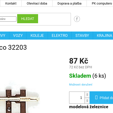
Kontakt
Otevírací doba
Doprava a platba
PK computers -
HLEDAT
IVY
VOZY
KOLEJE
ELEKTRO
STAVBY
KRAJINA
oco 32203
87 Kč
72 Kč bez DPH
Měrná
Skladem
(
6 ks
)
cena:
Možnosti doručení
Přidat d
modelová železnice