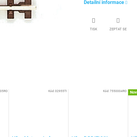
Detailní informace
TISK
ZEPTAT SE
005RO
Kód:
02955TI
Kód:
7550004RO
Nov