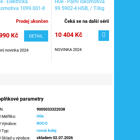
e - Elektrická
H0e - Parní lokomotiva
komotiva 1099.001-8
99 5902-4 HSB, / Tillig
ROCO 7540004
05821
Prodej ukončen
Čeká se na další sérii
10 404 Kč
990 Kč
DETAIL
NOVINKA 2024
ní novinka 2024
oplňkové parametry
AN
:
9005033322038
H0e
Měřítko
:
ROCO
Výrobce
:
rovná kolej
Typ
:
skladem 02.07.2026
Sklad u výrobce
: