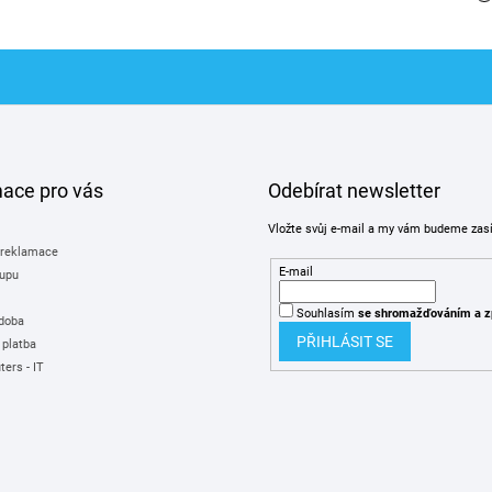
mace pro vás
Odebírat newsletter
Vložte svůj e-mail a my vám budeme zas
 reklamace
E-mail
upu
Souhlasím
se shromažďováním
a z
 doba
PŘIHLÁSIT SE
 platba
ers - IT