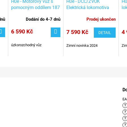
H0e - Motorový vůz s
H0e - DCC/ZVUK
H0
pomocným oddílem 187
Elektrická lokomotiva
lo
001-3, DR, Ep. IV /
1099.001-8 / ROCO
/ 
dnů
Dodání do 4-7 dnů
Prodej ukončen
TILLIG 02955
7550004
6 590 Kč
7 590 Kč
4 
DETAIL
úzkorozchodný vůz
Zimní novinka 2024
Zim
D
E
?
?
?
?