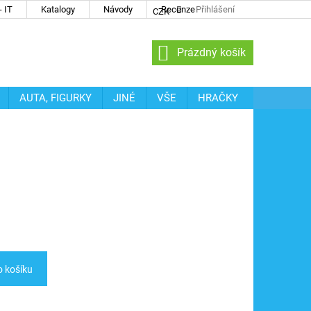
 IT
Katalogy
Návody
Recenze
Přihlášení
CZK
NÁKUPNÍ
Prázdný košík
KOŠÍK
AUTA, FIGURKY
JINÉ
VŠE
HRAČKY
o košíku