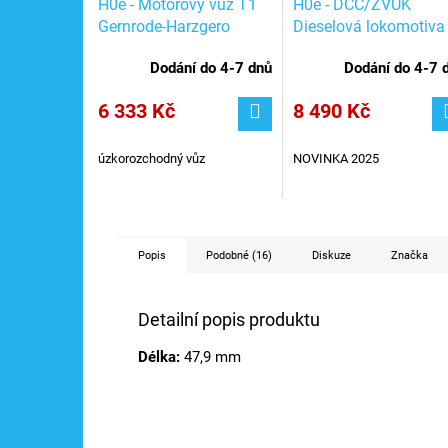
H0e - Motorový vůz T1
H0e - DCC/ZVUK
Gernrode-Harzgero
Dieselová lokomotiva
Eisenbahn, Ep. II / Tillig
Rh 2095 ÖBB / ROCO
Dodání do 4-7 dnů
Dodání do 4-7 
02954
7550005
6 333 Kč
8 490 Kč
úzkorozchodný
vůz
NOVINKA 2025
Popis
Podobné (16)
Diskuze
Značka
Detailní popis produktu
Délka:
47,9 mm